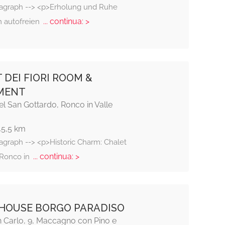
ragraph --> <p>Erholung und Ruhe
... continua: >
m autofreien
 DEI FIORI ROOM &
MENT
l San Gottardo, Ronco in Valle
45,5 km
ragraph --> <p>Historic Charm: Chalet
... continua: >
n Ronco in
HOUSE BORGO PARADISO
n Carlo, 9, Maccagno con Pino e