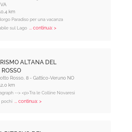
 VA
50,4 km
Borgo Paradiso per una vacanza
... continua: >
abile sul Lago
RISMO ALTANA DEL
 ROSSO
Motto Rosso, 8 - Gattico-Veruno NO
52,0 km
agraph --> <p>Tra le Colline Novaresi
... continua: >
a pochi