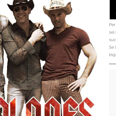
Per
sei
suc
Se 
inq