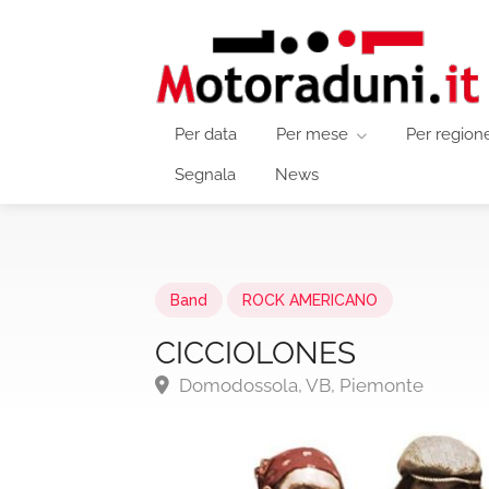
Per data
Per mese
Per region
Segnala
News
Band
ROCK AMERICANO
CICCIOLONES
Domodossola, VB, Piemonte