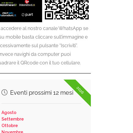
 accedere al nostro canale WhatsApp se
 su mobile basta cliccare sull’immagine e
cessivamente sul pulsante “Iscriviti”.
invece navighi da computer puoi
uadrare il QRcode con il tuo cellulare.
2026
Eventi prossimi 12 mesi
Agosto
Settembre
Ottobre
Novembre