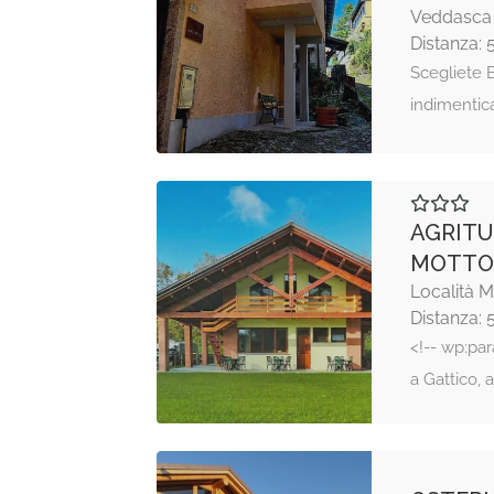
Veddasca
Distanza: 
Scegliete 
indimentic
AGRITU
MOTTO
Località 
Distanza: 
<!-- wp:par
a Gattico, 