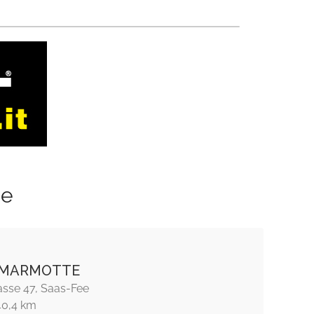
ze
 MARMOTTE
asse 47, Saas-Fee
40,4 km