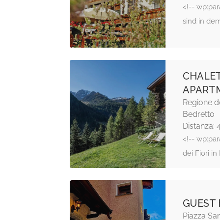
<!-- wp:pa
sind in de
CHALET
APART
Regione de
Bedretto
Distanza: 
<!-- wp:pa
dei Fiori i
GUEST 
Piazza Sa