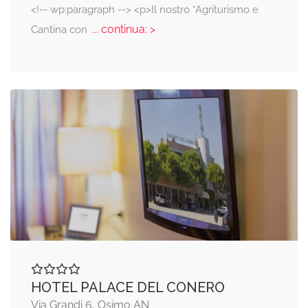
<!-- wp:paragraph --> <p>Il nostro “Agriturismo e
... continua: >
Cantina con
HOTEL PALACE DEL CONERO
Via Grandi 6, Osimo AN