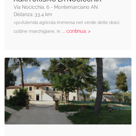
Via Nocicchia, 6 - Montemarciano AN
Distanza: 33,4 km
<p>Azienda agricola immersa nel verde delle dolci
... continua: >
colline marchigiane, in