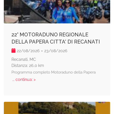
22° MOTORADUNO REGIONALE
DELLA PAPERA CITTA' DI RECANATI
-
22/08/2026
23/08/2026
Recanati, MC
Distanza: 26,0 km
Programma completo Motoraduno della Papera
... continua: >