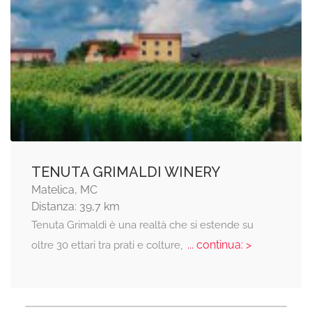
TENUTA GRIMALDI WINERY
Matelica, MC
Distanza: 39,7 km
Tenuta Grimaldi è una realtà che si estende su
... continua: >
oltre 30 ettari tra prati e colture,