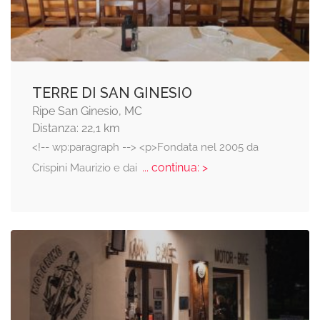
TERRE DI SAN GINESIO
Ripe San Ginesio, MC
Distanza: 22,1 km
<!-- wp:paragraph --> <p>Fondata nel 2005 da
... continua: >
Crispini Maurizio e dai