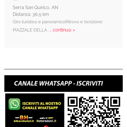
Serra San Quirico, AN
Distanza: 36,5 km
Giro turistico e panoramicoRitrovo e Iscrizione:
... continua: >
PIAZZALE DELLA