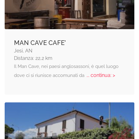
MAN CAVE CAFE'
Jesi, AN
Distanza: 22,2 km
Il Man Cave, nei paesi anglosassoni, è quel luogo
... continua: >
dove ci si riunisce accomunati da