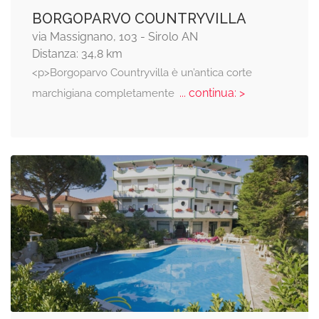
BORGOPARVO COUNTRYVILLA
via Massignano, 103 - Sirolo AN
Distanza: 34,8 km
<p>Borgoparvo Countryvilla è un’antica corte
... continua: >
marchigiana completamente