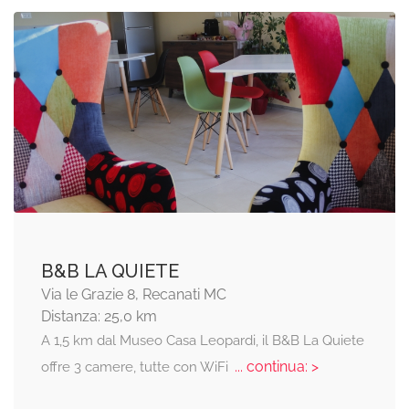
B&B LA QUIETE
Via le Grazie 8, Recanati MC
Distanza: 25,0 km
A 1,5 km dal Museo Casa Leopardi, il B&B La Quiete
... continua: >
offre 3 camere, tutte con WiFi