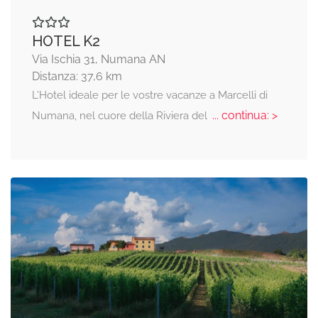
HOTEL K2
Via Ischia 31, Numana AN
Distanza: 37,6 km
L’Hotel ideale per le vostre vacanze a Marcelli di
... continua: >
Numana, nel cuore della Riviera del