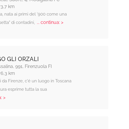
73,7 km
a, nata ai primi del '900 come una
... continua: >
setta" di contadini,
O GLI ORZALI
salina, 991, Firenzuola FI
76,3 km
 da Firenze, c'é un luogo in Toscana
ura esprime tutta la sua
: >