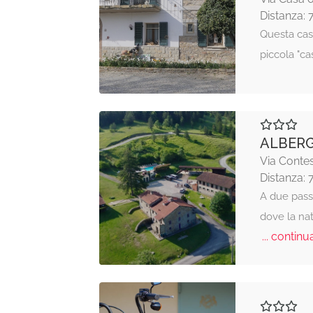
Distanza: 
Questa cas
piccola "ca
ALBERG
Via Contes
Distanza: 
A due passi
dove la nat
... continua