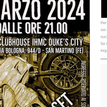
Per
sei
suc
Se 
inq