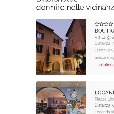
dormire nelle vicinan
BOUTIQ
Via Luigi 
Distanza: 
L’Hotel Il
unisce ele
... continua
LOCAND
Piazza Lib
Distanza: 
Locanda al 