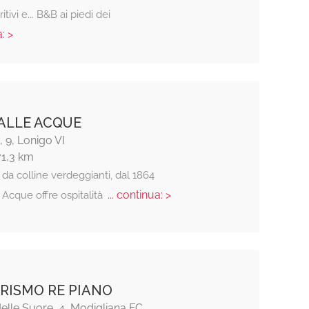
itivi e... B&B ai piedi dei
: >
ALLE ACQUE
 9, Lonigo VI
71,3 km
da colline verdeggianti, dal 1864
... continua: >
e Acque offre ospitalità
RISMO RE PIANO
elle Suore, 4, Modigliana FC