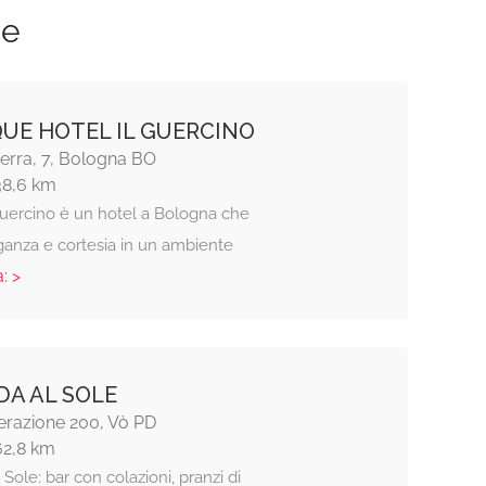
ze
UE HOTEL IL GUERCINO
Serra, 7, Bologna BO
38,6 km
 Guercino è un hotel a Bologna che
ganza e cortesia in un ambiente
: >
A AL SOLE
erazione 200, Vò PD
62,8 km
Sole: bar con colazioni, pranzi di