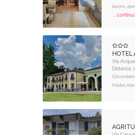
lavoro, aper
... continua
HOTEL 
Via Acque,
Distanza: 
Circondato 
l’Hotel All
AGRITU
Via Casa d