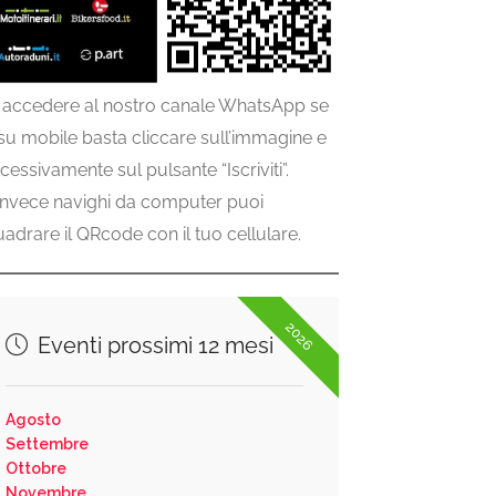
 accedere al nostro canale WhatsApp se
 su mobile basta cliccare sull’immagine e
cessivamente sul pulsante “Iscriviti”.
invece navighi da computer puoi
uadrare il QRcode con il tuo cellulare.
2026
Eventi prossimi 12 mesi
Agosto
Settembre
Ottobre
Novembre