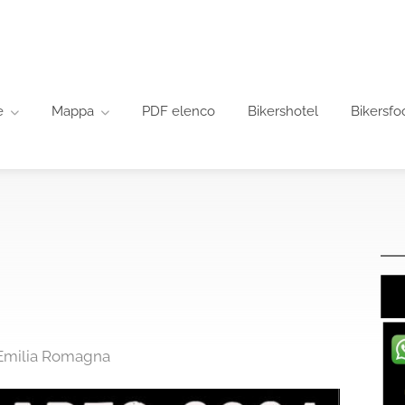
e
Mappa
PDF elenco
Bikershotel
Bikersfo
 Emilia Romagna