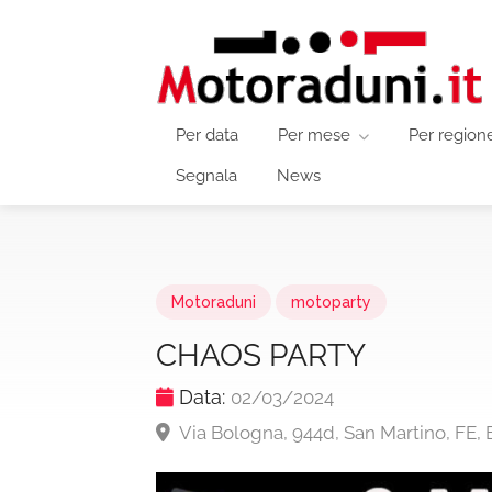
Per data
Per mese
Per region
Segnala
News
Motoraduni
motoparty
CHAOS PARTY
Data:
02/03/2024
Via Bologna, 944d, San Martino, FE,