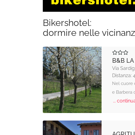
Bikershotel:
dormire nelle vicinan
B&B LA 
Via Sardig
Distanza: 
Nel cuore d
e Barbera c
... continua
AGRITU