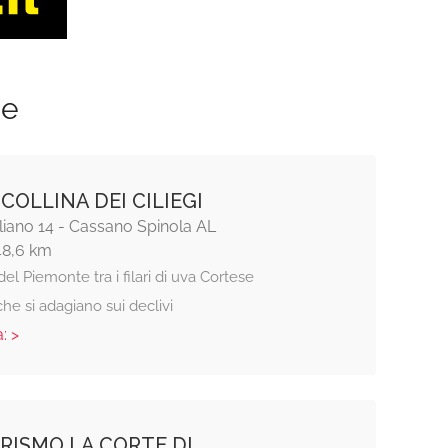
ze
COLLINA DEI CILIEGI
liano 14 - Cassano Spinola AL
48,6 km
el Piemonte tra i filari di uva Cortese
he si adagiano sui declivi
: >
RISMO LA CORTE DI