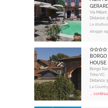
GERAR
Via Milani
Distanza: 
La struttur
alloggio ag
BORGO
HOUSE
Borgo Ram
Trino VC
Distanza: 
La Country 
... continua