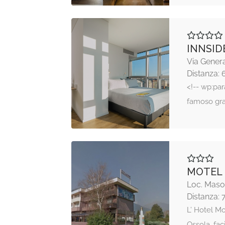
INNSID
Via Genera
Distanza: 
<!-- wp:par
famoso gra
MOTEL
Loc. Maso
Distanza: 
L’ Hotel Mo
Ossola, fa