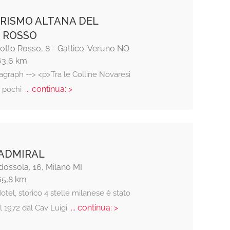
RISMO ALTANA DEL
 ROSSO
Motto Rosso, 8 - Gattico-Veruno NO
63,6 km
agraph --> <p>Tra le Colline Novaresi
... continua: >
a pochi
ADMIRAL
ossola, 16, Milano MI
65,8 km
otel, storico 4 stelle milanese è stato
... continua: >
l 1972 dal Cav Luigi