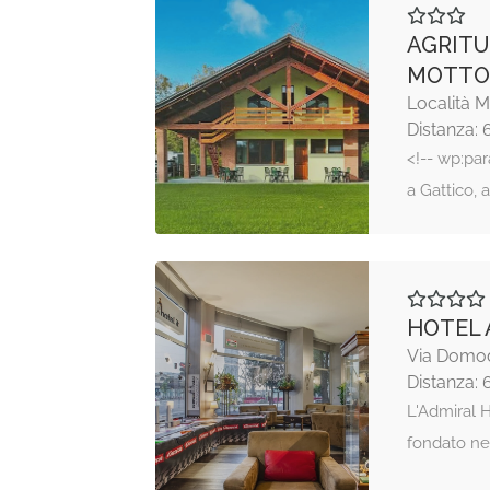
AGRITU
MOTTO
Località 
Distanza: 
<!-- wp:par
a Gattico, 
HOTEL 
Via Domod
Distanza: 
L'Admiral H
fondato ne