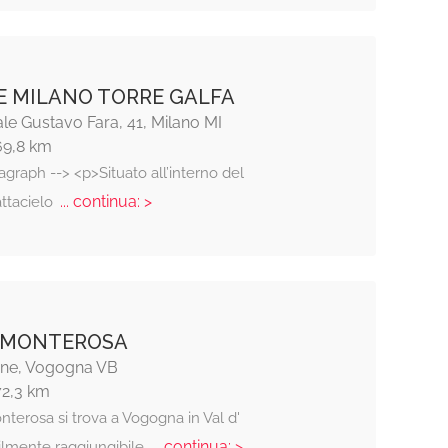
E MILANO TORRE GALFA
le Gustavo Fara, 41, Milano MI
69,8 km
agraph --> <p>Situato all’interno del
... continua: >
ttacielo
 MONTEROSA
ne, Vogogna VB
72,3 km
nterosa si trova a Vogogna in Val d'
... continua: >
cilmente raggiungibile