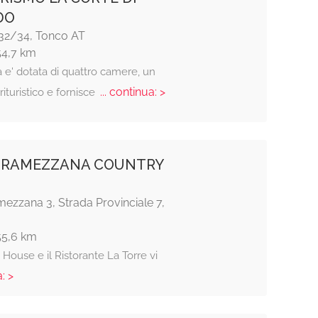
DO
 32/34, Tonco AT
54,7 km
a e' dotata di quattro camere, un
... continua: >
rituristico e fornisce
 RAMEZZANA COUNTRY
ezzana 3, Strada Provinciale 7,
55,6 km
House e il Ristorante La Torre vi
: >