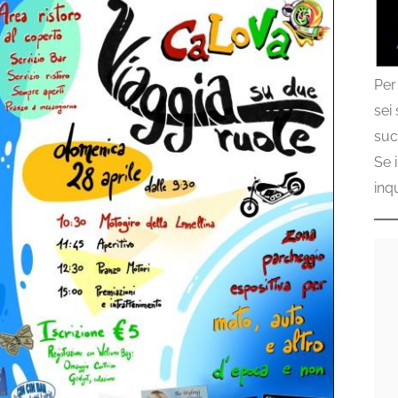
Per
sei
suc
Se 
inq