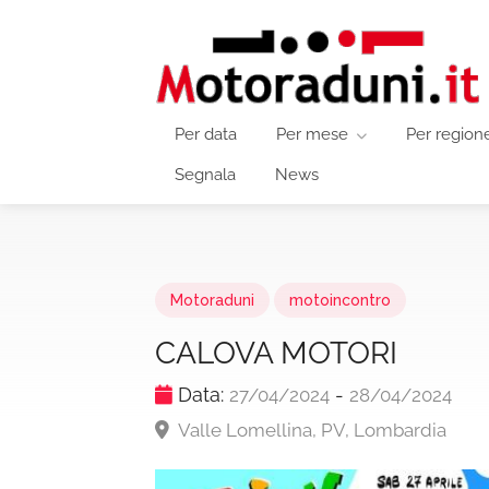
Per data
Per mese
Per region
Segnala
News
Motoraduni
motoincontro
CALOVA MOTORI
Data:
-
27/04/2024
28/04/2024
Valle Lomellina, PV, Lombardia