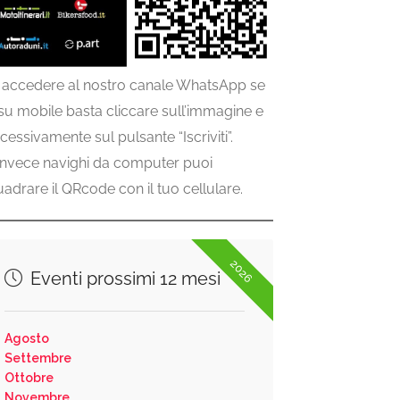
 accedere al nostro canale WhatsApp se
 su mobile basta cliccare sull’immagine e
cessivamente sul pulsante “Iscriviti”.
invece navighi da computer puoi
uadrare il QRcode con il tuo cellulare.
2026
Eventi prossimi 12 mesi
Agosto
Settembre
Ottobre
Novembre