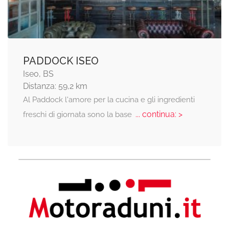
PADDOCK ISEO
Iseo, BS
Distanza: 59,2 km
Al Paddock l'amore per la cucina e gli ingredienti
... continua: >
freschi di giornata sono la base