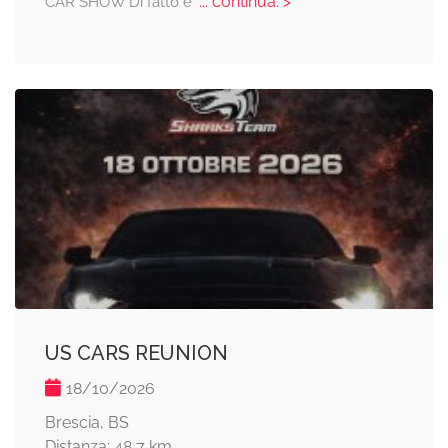
... continua: >
CAR SHOW Di fatto è
US CARS REUNION
18/10/2026
Brescia, BS
Distanza: 48,7 km