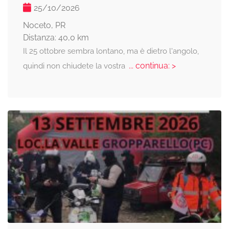
25/10/2026
Noceto, PR
Distanza: 40,0 km
Il 25 ottobre sembra lontano, ma è dietro l'angolo,
... continua: >
quindi non chiudete la vostra