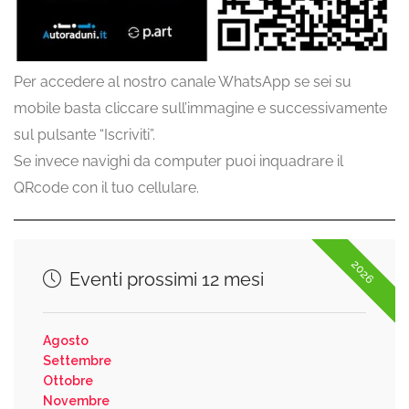
Per accedere al nostro canale WhatsApp se sei su
mobile basta cliccare sull’immagine e successivamente
sul pulsante “Iscriviti”.
Se invece navighi da computer puoi inquadrare il
QRcode con il tuo cellulare.
2026
Eventi prossimi 12 mesi
Agosto
Settembre
Ottobre
Novembre