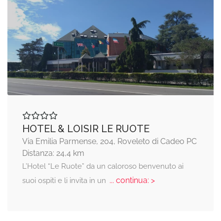
HOTEL & LOISIR LE RUOTE
Via Emilia Parmense, 204, Roveleto di Cadeo PC
Distanza: 24,4 km
L’Hotel “Le Ruote” da un caloroso benvenuto ai
... continua: >
suoi ospiti e li invita in un