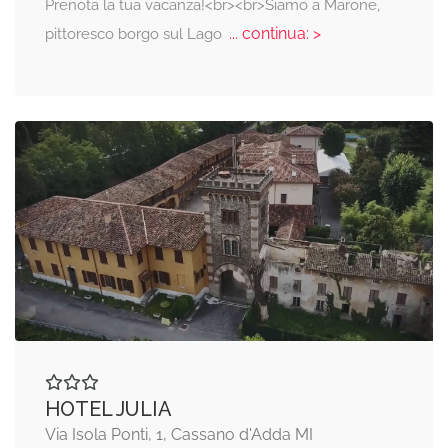
Prenota la tua vacanza!<br><br>Siamo a Marone,
... continua: >
pittoresco borgo sul Lago
HOTEL JULIA
Via Isola Ponti, 1, Cassano d'Adda MI