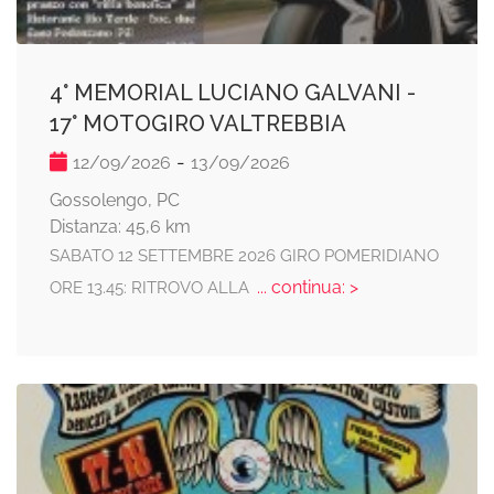
4° MEMORIAL LUCIANO GALVANI -
17° MOTOGIRO VALTREBBIA
-
12/09/2026
13/09/2026
Gossolengo, PC
Distanza: 45,6 km
SABATO 12 SETTEMBRE 2026 GIRO POMERIDIANO
... continua: >
ORE 13.45: RITROVO ALLA