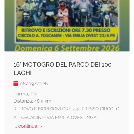
16° MOTOGRO DEL PARCO DEI 100
LAGHI
06/09/2026
Parma, PR
Distanza: 48,9 km
RITROVO E ISCRIZIONI ORE 7.30 PRESSO CIRCOLO
A. TOSCANINI - VIA EMILIA OVEST 22/A
... continua: >