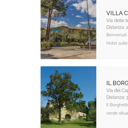
VILLA 
Via delle 
Distanza: 
Benvenuti a
Hotel sulle
IL BOR
Via dei Ca
Distanza: 
Il Borghett
verde situa