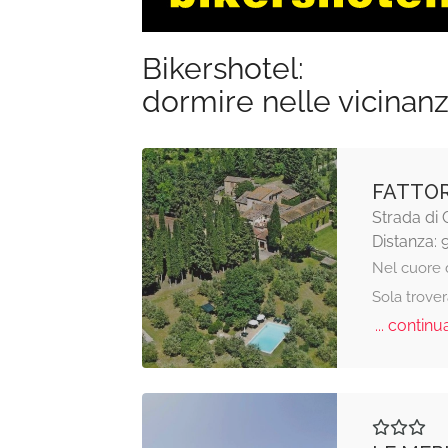
Bikershotel:
dormire nelle vicinan
FATTOR
Strada di C
Distanza: 
Nel cuore d
Sola trove
... continua