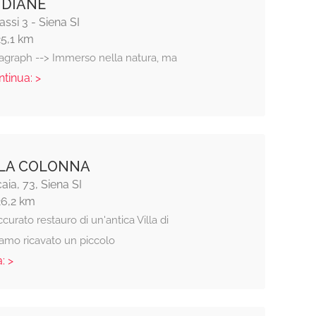
IDIANE
assi 3 - Siena SI
25,1 km
ragraph --> Immerso nella natura, ma
ntinua: >
 LA COLONNA
caia, 73, Siena SI
26,2 km
urato restauro di un'antica Villa di
iamo ricavato un piccolo
: >