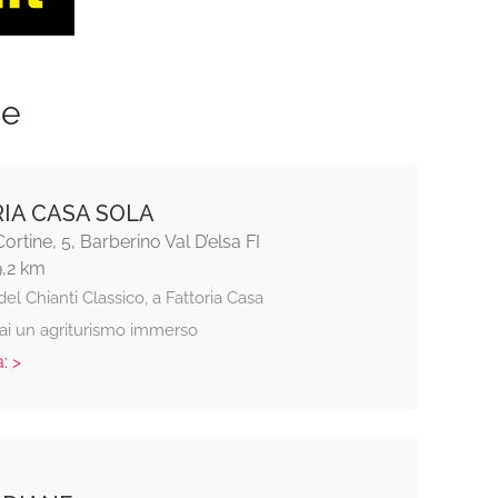
ze
IA CASA SOLA
ortine, 5, Barberino Val D’elsa FI
9,2 km
el Chianti Classico, a Fattoria Casa
rai un agriturismo immerso
: >