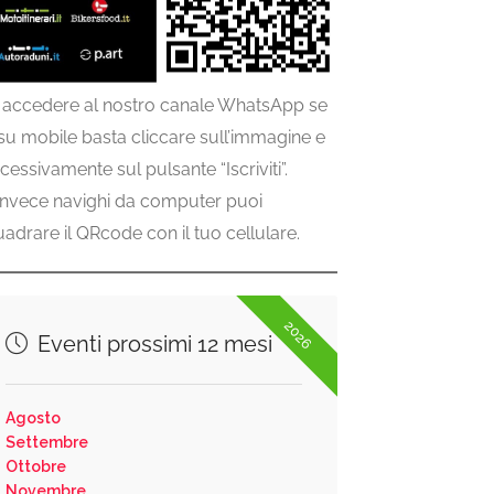
 accedere al nostro canale WhatsApp se
 su mobile basta cliccare sull’immagine e
cessivamente sul pulsante “Iscriviti”.
invece navighi da computer puoi
uadrare il QRcode con il tuo cellulare.
2026
Eventi prossimi 12 mesi
Agosto
Settembre
Ottobre
Novembre