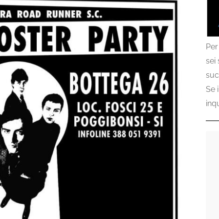
Per
sei
suc
Se 
inq