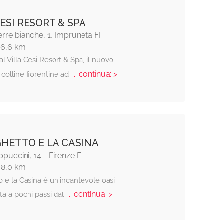
CESI RESORT & SPA
terre bianche, 1, Impruneta FI
26,6 km
l Villa Cesi Resort & Spa, il nuovo
... continua: >
 colline fiorentine ad
GHETTO E LA CASINA
ppuccini, 14 - Firenze FI
38,0 km
o e la Casina è un'incantevole oasi
... continua: >
ta a pochi passi dal