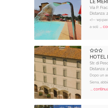
LE MER
Via P. Frac
Distanza: 
<!-- wp:pa
... co
a soli
HOTEL
Str. di Pes
Distanza: 
Dopo un acc
Siena, abb
... continua