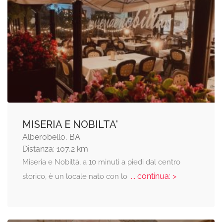
MISERIA E NOBILTA'
Alberobello, BA
Distanza: 107,2 km
Miseria e Nobiltà, a 10 minuti a piedi dal centro
... continua: >
storico, è un locale nato con lo