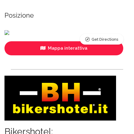
Posizione
Get Directions
Mappa interattiva
Bikershotel: