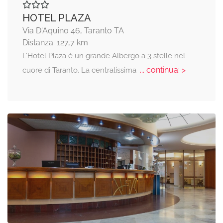
HOTEL PLAZA
Via D'Aquino 46, Taranto TA
Distanza: 127,7 km
L’Hotel Plaza è un grande Albergo a 3 stelle nel
... continua: >
cuore di Taranto. La centralissima