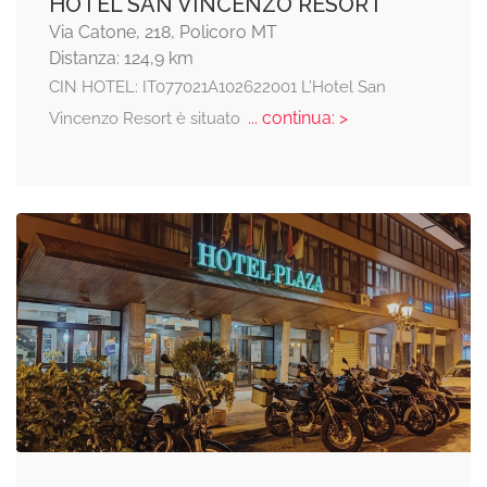
HOTEL SAN VINCENZO RESORT
Via Catone, 218, Policoro MT
Distanza: 124,9 km
CIN HOTEL: IT077021A102622001 L’Hotel San
... continua: >
Vincenzo Resort è situato