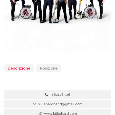
Descrizione
Posizione
3462126596
billiehardband@gmail.com
www.billiehard.com