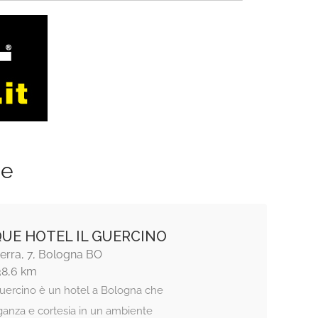
ze
UE HOTEL IL GUERCINO
Serra, 7, Bologna BO
38,6 km
 Guercino è un hotel a Bologna che
ganza e cortesia in un ambiente