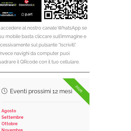
 accedere al nostro canale WhatsApp se
 su mobile basta cliccare sull’immagine e
cessivamente sul pulsante “Iscriviti”.
invece navighi da computer puoi
uadrare il QRcode con il tuo cellulare.
2026
Eventi prossimi 12 mesi
Agosto
Settembre
Ottobre
Novembre