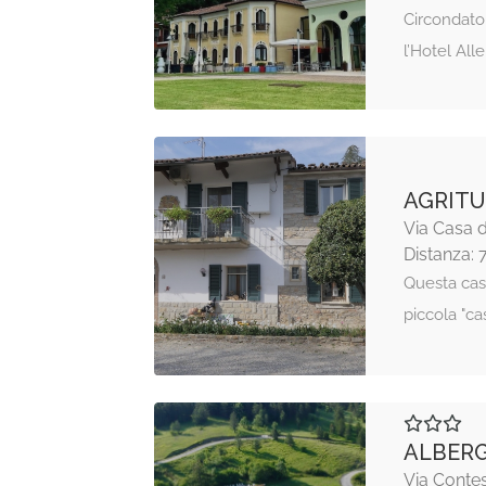
Circondato 
l’Hotel All
AGRITU
Via Casa d
Distanza: 
Questa cas
piccola "ca
ALBERG
Via Contes