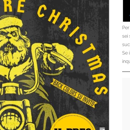
Per
sei
suc
Se 
inq