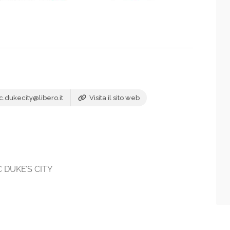
.dukecity@libero.it
Visita il sito web
 DUKE’S CITY