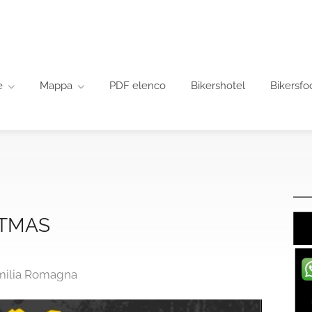
e
Mappa
PDF elenco
Bikershotel
Bikersfo
STMAS
Emilia Romagna