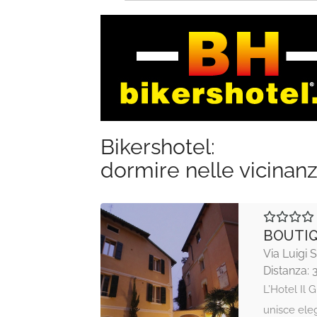
Bikershotel:
dormire nelle vicinan
BOUTIQ
Via Luigi 
Distanza: 
L’Hotel Il
unisce ele