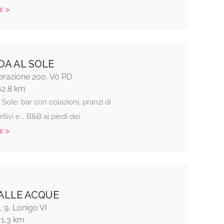
: >
A AL SOLE
erazione 200, Vò PD
62,8 km
Sole: bar con colazioni, pranzi di
itivi e... B&B ai piedi dei
: >
ALLE ACQUE
 9, Lonigo VI
71,3 km