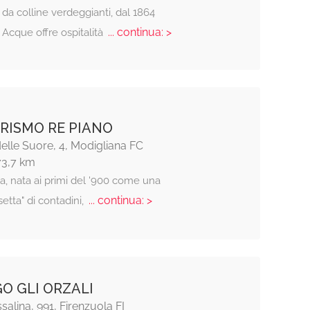
da colline verdeggianti, dal 1864
... continua: >
e Acque offre ospitalità
RISMO RE PIANO
elle Suore, 4, Modigliana FC
73,7 km
a, nata ai primi del '900 come una
... continua: >
setta" di contadini,
O GLI ORZALI
salina, 991, Firenzuola FI