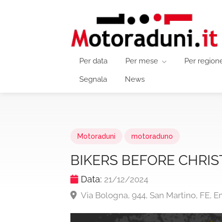
Per data
Per mese
Per region
Segnala
News
Motoraduni
motoraduno
BIKERS BEFORE CHRI
Data:
21/12/2024
Via Bologna, 944, San Martino, FE, 