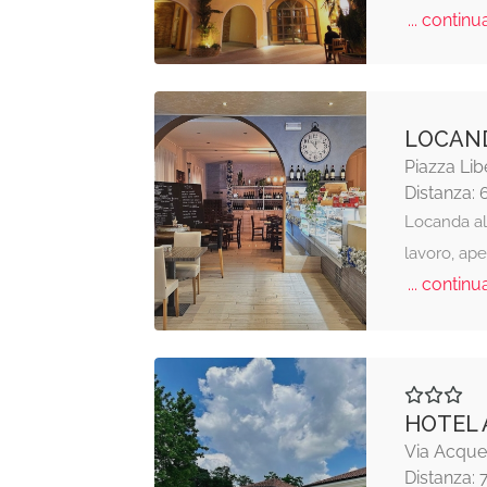
... continua
LOCAND
Piazza Lib
Distanza: 
Locanda al 
lavoro, aper
... continua
HOTEL 
Via Acque,
Distanza: 