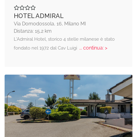
HOTEL ADMIRAL
Via Domodossola, 16, Milano MI
Distanza: 15,2 km
L'Admiral Hotel, storico 4 stelle milanese è stato
... continua: >
fondato nel 1972 dal Cav Luigi