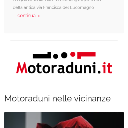
della antica via Francisca del Lucomagno
... continua: >
Motoraduni nelle vicinanze