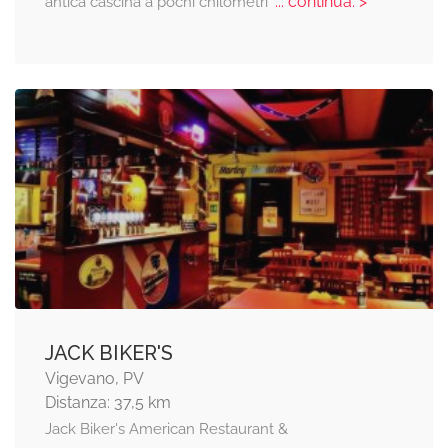
... continua: >
antica cascina a pochi chilometri
JACK BIKER'S
Vigevano, PV
Distanza: 37,5 km
Jack Biker's American Restaurant &