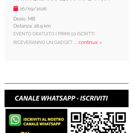
26/09/2026
Desio, MB
Distanza: 28,9 km
EVENTO GRATUITO I PRIMI 50 ISCRITTI
... continua: >
RICEVERANNO UN GADGET