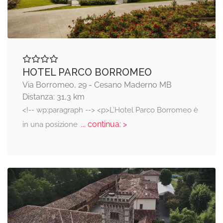
HOTEL PARCO BORROMEO
Via Borromeo, 29 - Cesano Maderno MB
Distanza: 31,3 km
<!-- wp:paragraph --> <p>L’Hotel Parco Borromeo è
... continua: >
in una posizione