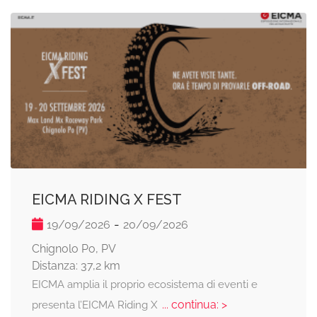
EICMA RIDING X FEST
-
19/09/2026
20/09/2026
Chignolo Po, PV
Distanza: 37,2 km
EICMA amplia il proprio ecosistema di eventi e
... continua: >
presenta l’EICMA Riding X