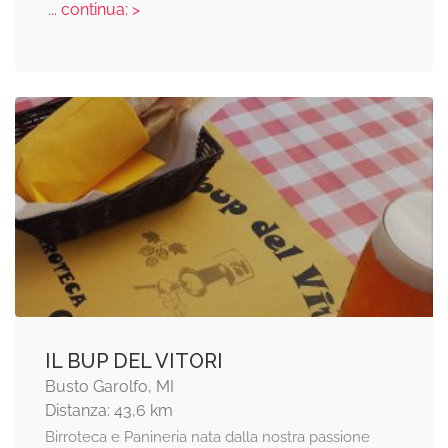
... continua: >
IL BUP DEL VITORI
Busto Garolfo, MI
Distanza: 43,6 km
Birroteca e Panineria nata dalla nostra passione