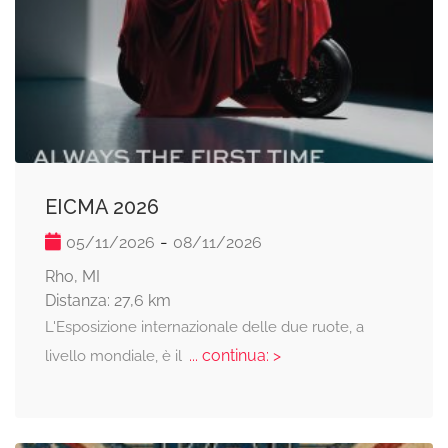
EICMA 2026
-
05/11/2026
08/11/2026
Rho, MI
Distanza: 27,6 km
L'Esposizione internazionale delle due ruote, a
... continua: >
livello mondiale, è il