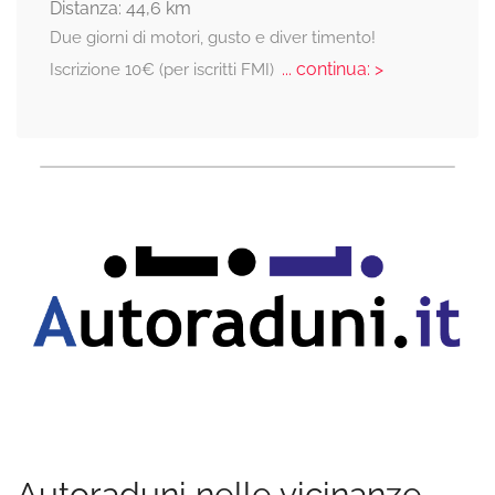
Distanza: 44,6 km
Due giorni di motori, gusto e diver timento!
... continua: >
Iscrizione 10€ (per iscritti FMI)
Autoraduni nelle vicinanze