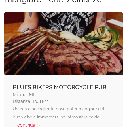
BLUES BIKERS MOTORCYCLE PUB
Milano, MI
Distanza: 10,8 km
Un posto accogliente dove poter mangiare del
buon cibo e immergersi nellatmosfera calda
... continua: >