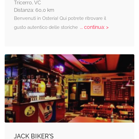
Tricerro, VC
Distanza: 60,0 km
Benvenuti in Osteria! Qui potrete ritrovare il
... continua: >
gusto autentico delle storiche
JACK BIKER'S