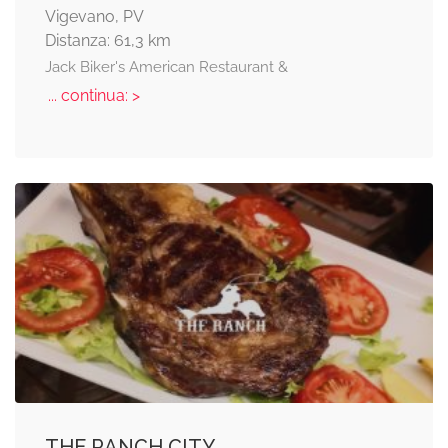
Vigevano, PV
Distanza: 61,3 km
Jack Biker's American Restaurant &
... continua: >
THE RANCH CITY