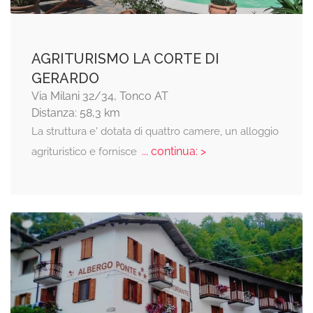
AGRITURISMO LA CORTE DI
GERARDO
Via Milani 32/34, Tonco AT
Distanza: 58,3 km
La struttura e' dotata di quattro camere, un alloggio
... continua: >
agrituristico e fornisce