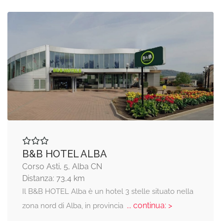
B&B HOTEL ALBA
Corso Asti, 5, Alba CN
Distanza: 73,4 km
Il B&B HOTEL Alba è un hotel 3 stelle situato nella
... continua: >
zona nord di Alba, in provincia