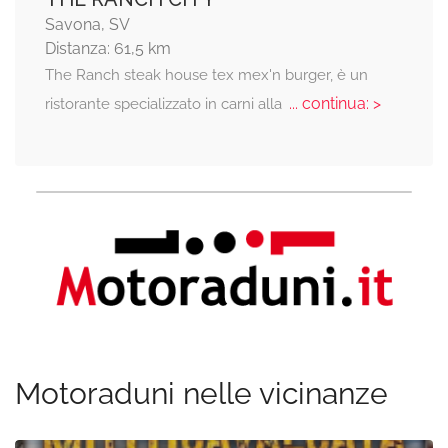
Savona, SV
Distanza: 61,5 km
The Ranch steak house tex mex'n burger, è un
... continua: >
ristorante specializzato in carni alla
Motoraduni nelle vicinanze