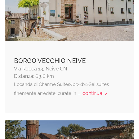
BORGO VECCHIO NEIVE
Via Rocca 13, Neive CN
Distanza: 63,6 km
Locanda di Charme Suites<br><br>Sei suites
... continua: >
finemente arredate, curate in