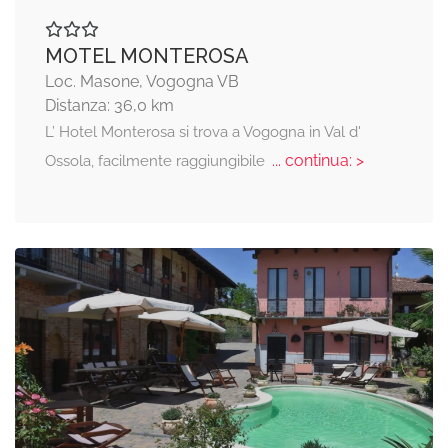
MOTEL MONTEROSA
Loc. Masone, Vogogna VB
Distanza: 36,0 km
L’ Hotel Monterosa si trova a Vogogna in Val d'
... continua: >
Ossola, facilmente raggiungibile