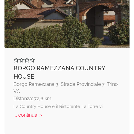
BORGO RAMEZZANA COUNTRY
HOUSE
Borgo Ramezzana 3, Strada Provinciale 7, Trino
VC
Distanza: 72,6 km
La Country House e il Ristorante La Torre vi
... continua: >