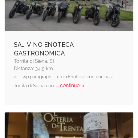
SA... VINO ENOTECA
GASTRONOMICA
Torrita di Siena, SI
Distanza: 34,5 km
<!-- wp:paragraph --> <p>Enoteca con cucina a
... continua: >
Torrita di Siena con