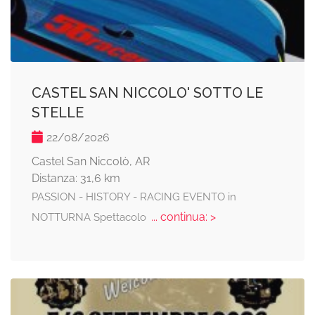
CASTEL SAN NICCOLO' SOTTO LE
STELLE
22/08/2026
Castel San Niccolò, AR
Distanza: 31,6 km
PASSION - HISTORY - RACING EVENTO in
... continua: >
NOTTURNA Spettacolo