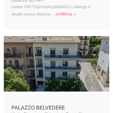
Distanza: 50,1 km
codice CIN IT052009A13J64AKGU L'albergo è
... continua: >
situato a poca distanza
PALAZZO BELVEDERE