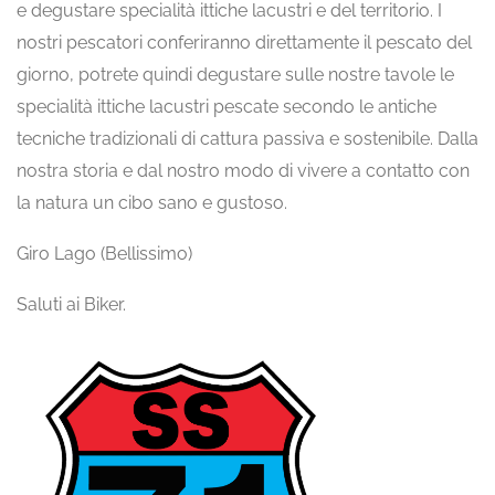
e degustare specialità ittiche lacustri e del territorio. I
nostri pescatori conferiranno direttamente il pescato del
giorno, potrete quindi degustare sulle nostre tavole le
specialità ittiche lacustri pescate secondo le antiche
tecniche tradizionali di cattura passiva e sostenibile. Dalla
nostra storia e dal nostro modo di vivere a contatto con
la natura un cibo sano e gustoso.
Giro Lago (Bellissimo)
Saluti ai Biker.