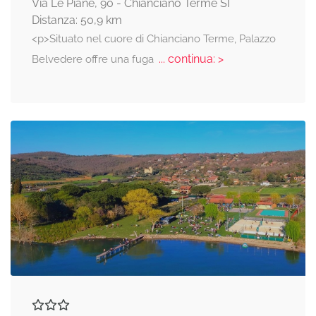
Via Le Piane, 90 - Chianciano Terme SI
Distanza: 50,9 km
<p>Situato nel cuore di Chianciano Terme, Palazzo
... continua: >
Belvedere offre una fuga