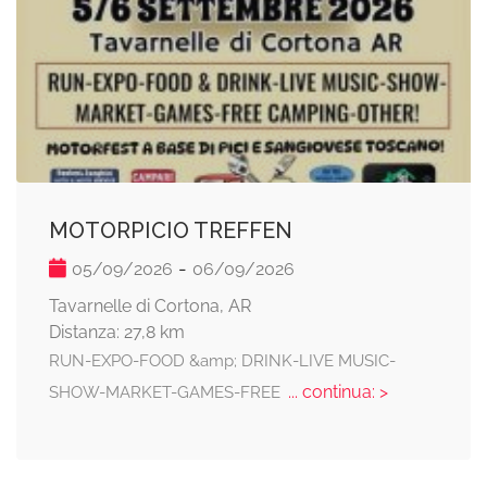
MOTORPICIO TREFFEN
-
05/09/2026
06/09/2026
Tavarnelle di Cortona, AR
Distanza: 27,8 km
RUN-EXPO-FOOD &amp; DRINK-LIVE MUSIC-
... continua: >
SHOW-MARKET-GAMES-FREE