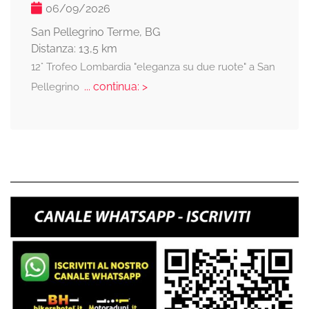
06/09/2026
San Pellegrino Terme, BG
Distanza: 13,5 km
12° Trofeo Lombardia "eleganza su due ruote" a San
... continua: >
Pellegrino