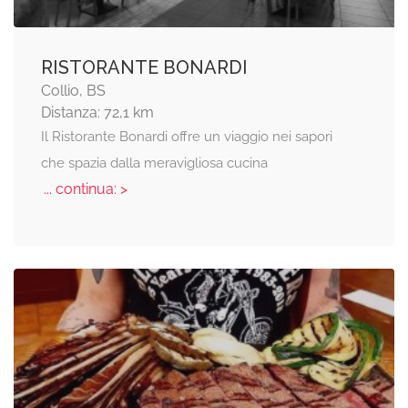
RISTORANTE BONARDI
Collio, BS
Distanza: 72,1 km
Il Ristorante Bonardi offre un viaggio nei sapori
che spazia dalla meravigliosa cucina
... continua: >