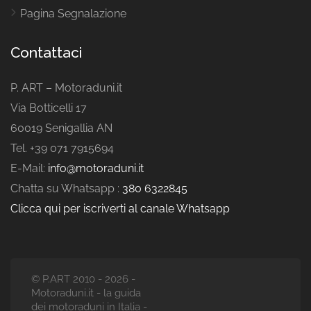
Pagina Segnalazione
Contattaci
P. ART – Motoraduni.it
Via Botticelli 17
60019 Senigallia AN
Tel. +39 071 7915694
E-Mail:
info@motoraduni.it
Chatta su Whatsapp :
380 6322845
Clicca qui per iscriverti al canale Whatsapp
© P.ART 2010 - 2026 -
Motoraduni.it - la guida
dei motoraduni in Italia -