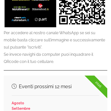
Per accedere al nostro canale WhatsApp se sei su
mobile basta cliccare sull’immagine e successivamente
sul pulsante “Iscriviti”.
Se invece navighi da computer puoi inquadrare il
QRcode con il tuo cellulare.
2026
Eventi prossimi 12 mesi
Agosto
Settembre