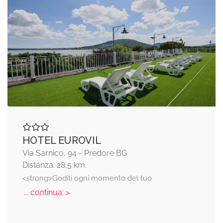
HOTEL EUROVIL
Via Sarnico, 94 - Predore BG
Distanza: 28,5 km
<strong>Goditi ogni momento del tuo
... continua: >