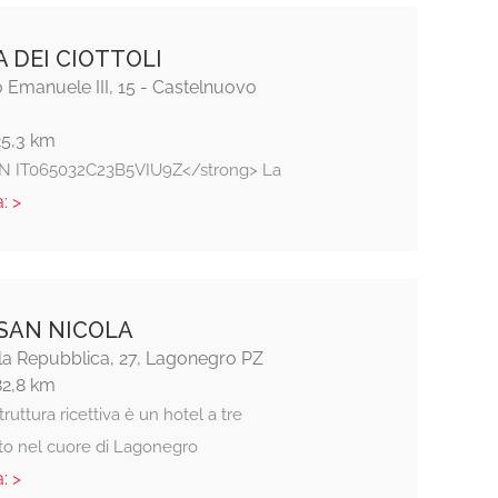
A DEI CIOTTOLI
io Emanuele III, 15 - Castelnuovo
25,3 km
IN IT065032C23B5VIU9Z</strong> La
: >
SAN NICOLA
lla Repubblica, 27, Lagonegro PZ
82,8 km
truttura ricettiva è un hotel a tre
ato nel cuore di Lagonegro
: >