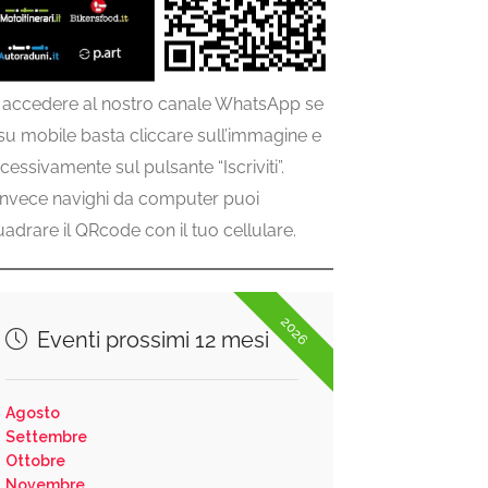
 accedere al nostro canale WhatsApp se
 su mobile basta cliccare sull’immagine e
cessivamente sul pulsante “Iscriviti”.
invece navighi da computer puoi
uadrare il QRcode con il tuo cellulare.
2026
Eventi prossimi 12 mesi
Agosto
Settembre
Ottobre
Novembre