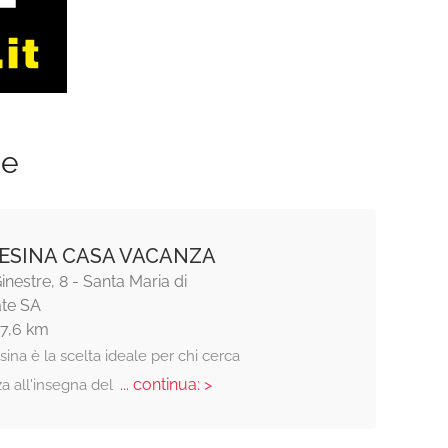
ze
LESINA CASA VACANZA
inestre, 8 - Santa Maria di
ate SA
17,6 km
sina è la scelta ideale per chi cerca
... continua: >
a all'insegna del