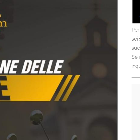
Per
sei
suc
Se 
inq