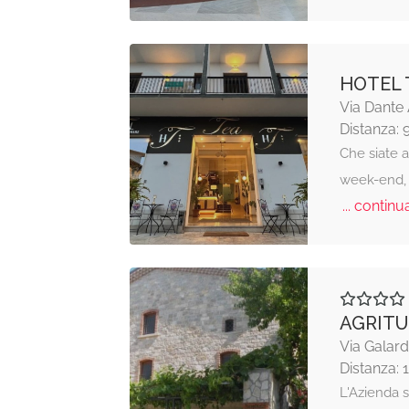
HOTEL 
Via Dante 
Distanza: 
Che siate a
week-end, 
... continua
AGRITU
Via Galar
Distanza: 
L'Azienda 