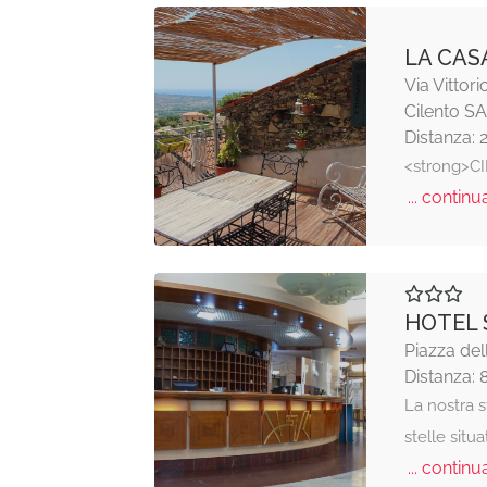
LA CAS
Via Vittor
Cilento SA
Distanza: 
<strong>C
... continua
HOTEL 
Piazza de
Distanza: 
La nostra s
stelle situ
... continua