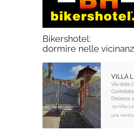
Bikershotel:
dormire nelle vicinan
VILLA 
Via delle G
Castellab
Distanza: 
<p>Villa Le
una vacanz