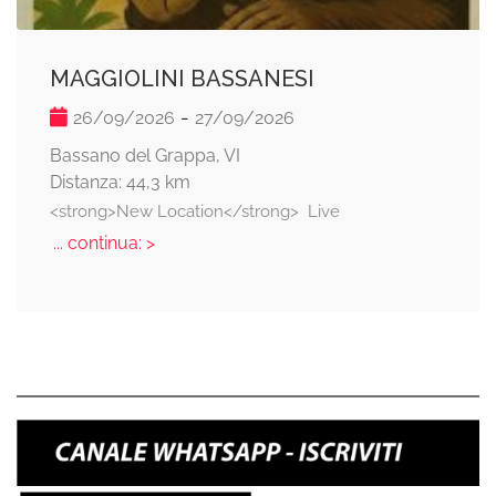
MAGGIOLINI BASSANESI
-
26/09/2026
27/09/2026
Bassano del Grappa, VI
Distanza: 44,3 km
<strong>New Location</strong>  Live
... continua: >