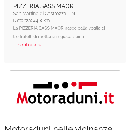
PIZZERIA SASS MAOR
San Martino di Castrozza, TN
Distanza: 44,8 km
La PIZZERIA SASS MAOR nasce dalla voglia di
tre fratelli di mettersi in gioco, spinti
... continua: >
Motoraduni nelle vicinanze