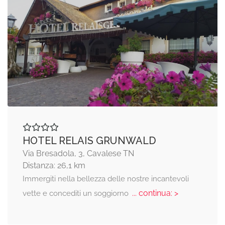
HOTEL RELAIS GRUNWALD
Via Bresadola, 3, Cavalese TN
Distanza: 26,1 km
Immergiti nella bellezza delle nostre incantevoli
... continua: >
vette e concediti un soggiorno