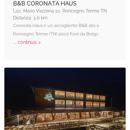
B&B CORONATA HAUS
Loc. Maso Vazzena 10, Roncegno Terme TN
Distanza: 3,6 km
Coronata Haus è un accogliente B&B sito a
Roncegno Terme (TN) poco fuori da Borgo
... continua: >