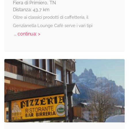
Fiera di Primiero, TN
Distanza: 43,7 km
Oltre ai classici prodotti di caffetteria, il
Genzianella Lounge Cafè serve i vari tipi
... continua: >