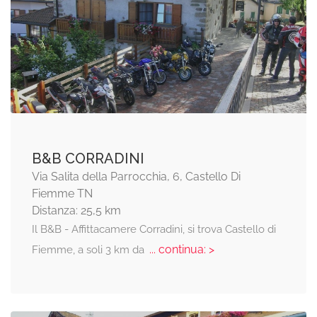
B&B CORRADINI
Via Salita della Parrocchia, 6, Castello Di
Fiemme TN
Distanza: 25,5 km
Il B&B - Affittacamere Corradini, si trova Castello di
... continua: >
Fiemme, a soli 3 km da