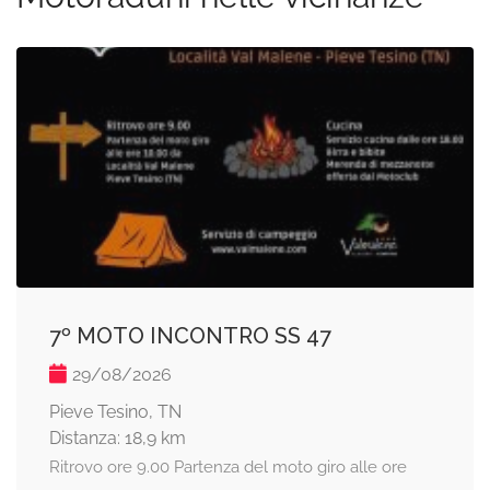
7º MOTO INCONTRO SS 47
29/08/2026
Pieve Tesino, TN
Distanza: 18,9 km
Ritrovo ore 9.00 Partenza del moto giro alle ore