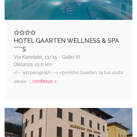
HOTEL GAARTEN WELLNESS & SPA
****S
Via Kanotele, 13/15 - Gallio VI
Distanza: 21,0 km
<!-- wp:paragraph --> <p>Hotel Gaarten: la tua sosta
... continua: >
ideale