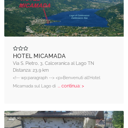
HOTEL MICAMADA
Via S. Pietro, 3, Calceranica al Lago TN
Distanza: 23,9 km
<!-- wp:paragraph --> <p>Benvenuti all’Hotel
... continua: >
Micamada sul Lago di