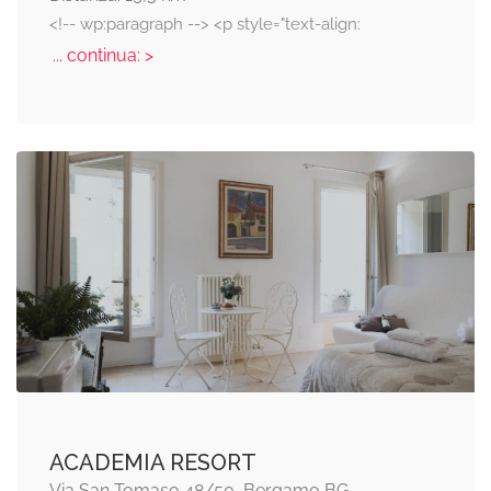
<!-- wp:paragraph --> <p style="text-align:
... continua: >
ACADEMIA RESORT
Via San Tomaso 48/50, Bergamo BG