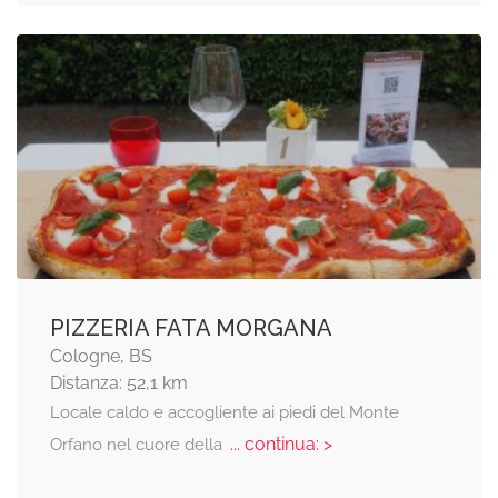
PIZZERIA FATA MORGANA
Cologne, BS
Distanza: 52,1 km
Locale caldo e accogliente ai piedi del Monte
... continua: >
Orfano nel cuore della