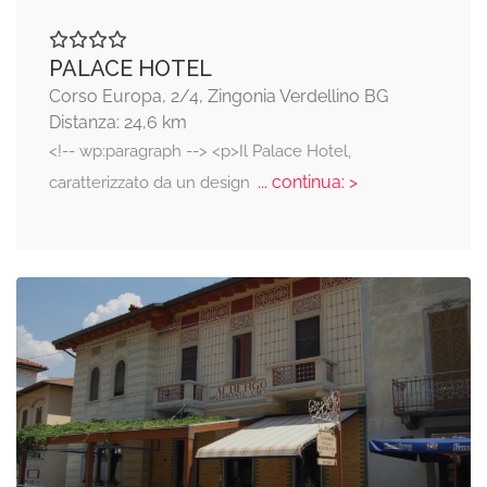
PALACE HOTEL
Corso Europa, 2/4, Zingonia Verdellino BG
Distanza: 24,6 km
<!-- wp:paragraph --> <p>Il Palace Hotel,
... continua: >
caratterizzato da un design