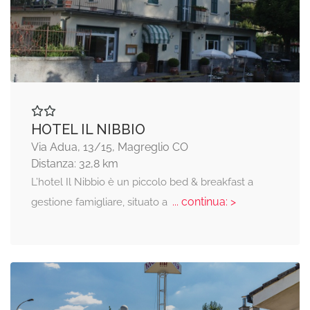
HOTEL IL NIBBIO
Via Adua, 13/15, Magreglio CO
Distanza: 32,8 km
L’hotel Il Nibbio è un piccolo bed & breakfast a
... continua: >
gestione famigliare, situato a