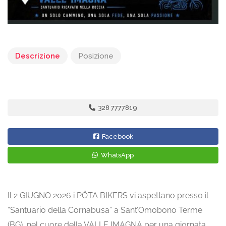
Descrizione
Posizione
328 7777819
Facebook
WhatsApp
Il 2 GIUGNO 2026 i PÖTA BIKERS vi aspettano presso il
“Santuario della Cornabusa” a Sant’Omobono Terme
(BG), nel cuore della VALLE IMAGNA per una giornata