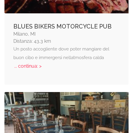
BLUES BIKERS MOTORCYCLE PUB
Milano, MI
Distanza: 43,3 km
Un posto accogliente dove poter mangiare del
buon cibo e immergersi nellatmosfera calda
... continua: >