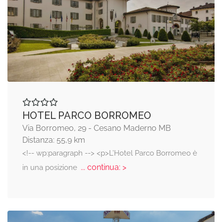
HOTEL PARCO BORROMEO
Via Borromeo, 29 - Cesano Maderno MB
Distanza: 55,9 km
<!-- wp:paragraph --> <p>L’Hotel Parco Borromeo è
... continua: >
in una posizione