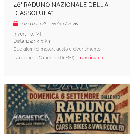
46° RADUNO NAZIONALE DELL A
“CASSOEULA”
-
10/10/2026
11/10/2026
Inveruno, MI
Distanza: 34,0 km
Due giorni di motori, gusto e diver timento!
... continua: >
Iscrizione 10€ (per iscritti FMI)