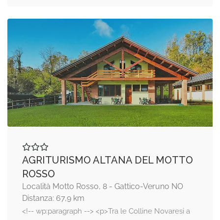
AGRITURISMO ALTANA DEL MOTTO
ROSSO
Località Motto Rosso, 8 - Gattico-Veruno NO
Distanza: 67,9 km
<!-- wp:paragraph --> <p>Tra le Colline Novaresi a