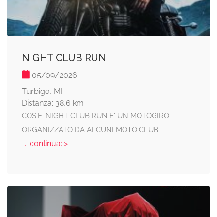
NIGHT CLUB RUN
05/09/2026
Turbigo, MI
Distanza: 38,6 km
COS'E' NIGHT CLUB RUN E' UN MOTOGIRO
ORGANIZZATO DA ALCUNI MOTO CLUB
... continua: >