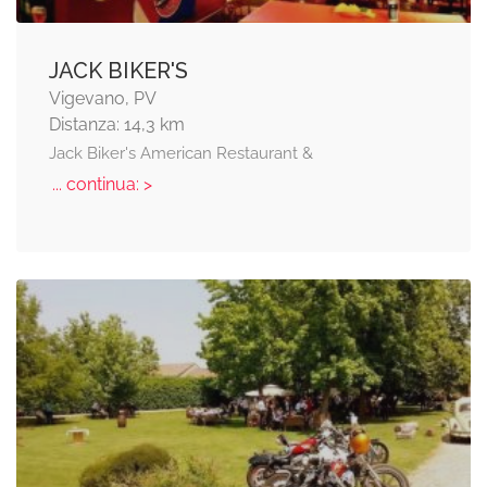
JACK BIKER'S
Vigevano, PV
Distanza: 14,3 km
Jack Biker's American Restaurant &
... continua: >