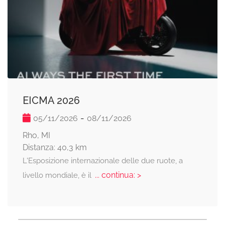
EICMA 2026
-
05/11/2026
08/11/2026
Rho, MI
Distanza: 40,3 km
L'Esposizione internazionale delle due ruote, a
... continua: >
livello mondiale, è il