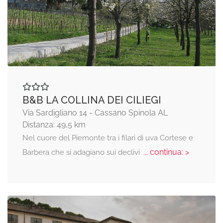
B&B LA COLLINA DEI CILIEGI
Via Sardigliano 14 - Cassano Spinola AL
Distanza: 49,5 km
Nel cuore del Piemonte tra i filari di uva Cortese e
... continua: >
Barbera che si adagiano sui declivi