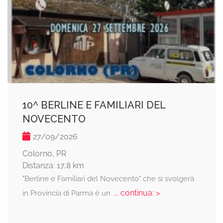
10^ BERLINE E FAMILIARI DEL
NOVECENTO
27/09/2026
Colorno, PR
Distanza: 17,8 km
"Berline e Familiari del Novecento" che si svolgerà
... continua: >
in Provincia di Parma è un