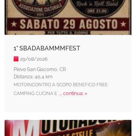
1° SBADABAMMMFEST
29/08/2026
Pieve San Giacomo, CR
Distanza: 40,4 km
MOTOINCONTRO A SCOPO BENEFICO FREE
... continua: >
CAMPING CUCINA E