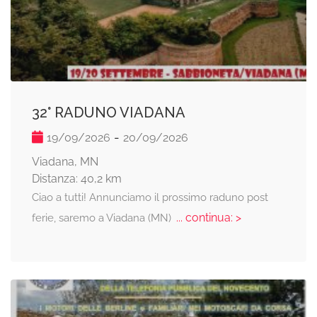
32° RADUNO VIADANA
-
19/09/2026
20/09/2026
Viadana, MN
Distanza: 40,2 km
Ciao a tutti! Annunciamo il prossimo raduno post
... continua: >
ferie, saremo a Viadana (MN)