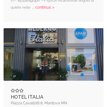
<!-- wp:paragraph --> <p>Un incantevole angolo di
... continua: >
quiete nelle
HOTEL ITALIA
Piazza Cavallotti 8, Mantova MN