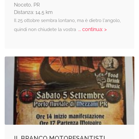
Noceto, PR
Distanza: 14,5 km
Il 25 ottobre sembra lontano, ma è dietro l'angolo,
... continua: >
quindi non chiudete la vostra
IL BRANCO MOTOPESANTISTI