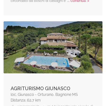
... continua: >
circondato da boschi di castagni e
AGRITURISMO GIUNASCO
loc. Giunasco - Orturano, Bagnone MS
Distanza: 62,7 km