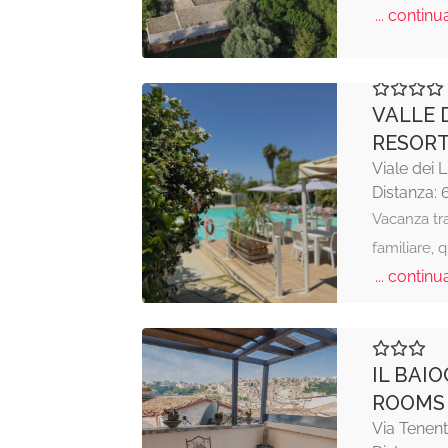
... continua
VALLE 
RESOR
Viale dei 
Distanza: 
Vacanza tr
familiare,
... continua
IL BAI
ROOMS
Via Tenent