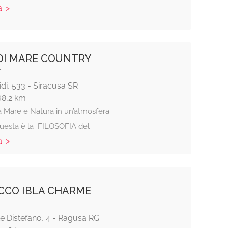
: >
DI MARE COUNTRY
T
Lidi, 533 - Siracusa SR
68,2 km
a Mare e Natura in un’atmosfera
 questa è la FILOSOFIA del
: >
OCCO IBLA CHARME
e Distefano, 4 - Ragusa RG