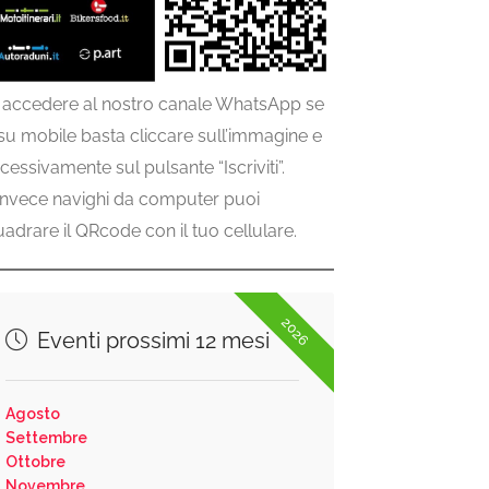
 accedere al nostro canale WhatsApp se
 su mobile basta cliccare sull’immagine e
cessivamente sul pulsante “Iscriviti”.
invece navighi da computer puoi
uadrare il QRcode con il tuo cellulare.
2026
Eventi prossimi 12 mesi
Agosto
Settembre
Ottobre
Novembre