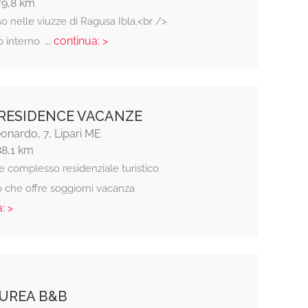
79,8 km
 nelle viuzze di Ragusa Ibla.<br />
... continua: >
o interno
RESIDENCE VACANZE
onardo, 7, Lipari ME
88,1 km
e complesso residenziale turistico
o che offre soggiorni vacanza
: >
AUREA B&B