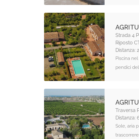
AGRITU
Strada 4 P
Riposto C
Distanza: 
Piscina nel 
pendici del
AGRITU
Traversa P
Distanza: 
Sole, aria p
trascorrere