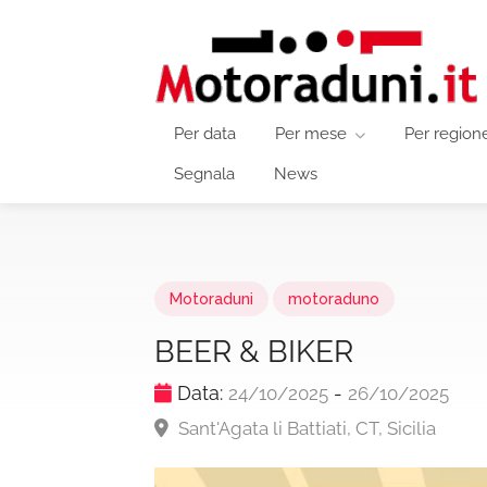
Per data
Per mese
Per region
Segnala
News
Motoraduni
motoraduno
BEER & BIKER
Data:
-
24/10/2025
26/10/2025
Sant'Agata li Battiati, CT, Sicilia