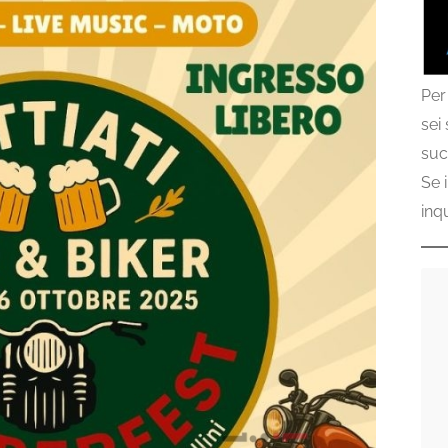
Per
sei
suc
Se 
inq