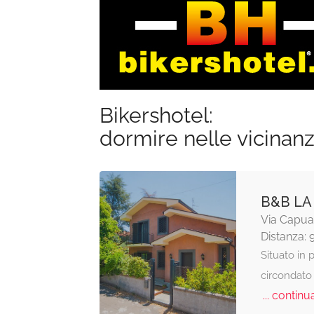
Bikershotel:
dormire nelle vicinan
B&B LA
Via Capua
Distanza: 
Situato in 
circondato 
... continua