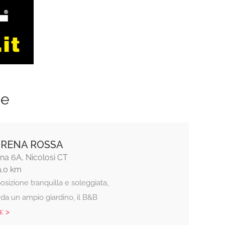
ze
 RENA ROSSA
na 6A, Nicolosi CT
9,0 km
posizione tranquilla e soleggiata,
da un ampio giardino, il B&B
: >