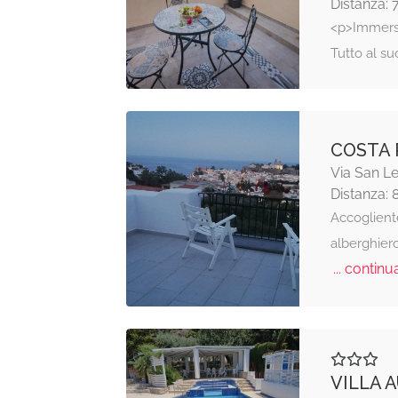
Distanza: 
<p>Immerso
Tutto al su
COSTA 
Via San Le
Distanza: 
Accoglient
alberghier
... continua
VILLA 