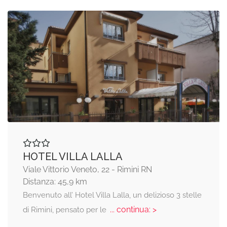
HOTEL VILLA LALLA
Viale Vittorio Veneto, 22 - Rimini RN
Distanza: 45,9 km
Benvenuto all’ Hotel Villa Lalla, un delizioso 3 stelle
... continua: >
di Rimini, pensato per le