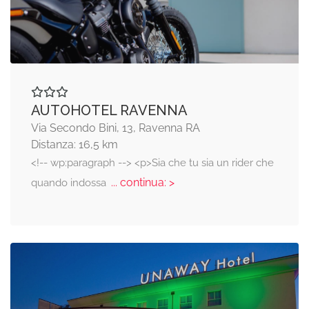
AUTOHOTEL RAVENNA
Via Secondo Bini, 13, Ravenna RA
Distanza: 16,5 km
<!-- wp:paragraph --> <p>Sia che tu sia un rider che
... continua: >
quando indossa