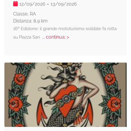
-
12/09/2026
13/09/2026
Classe, RA
Distanza: 8,9 km
16ª Edizione: il grande mototurismo solidale fa rotta
... continua: >
su Piazza San