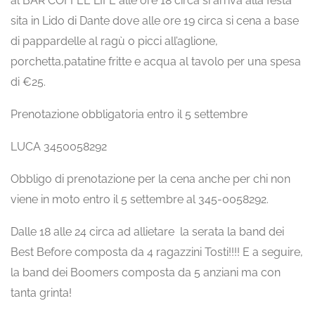
al BAR COFFEE LIFE alle ore 18 circa si arriva alla festa
sita in Lido di Dante dove alle ore 19 circa si cena a base
di pappardelle al ragù o picci all’aglione,
porchetta,patatine fritte e acqua al tavolo per una spesa
di €25.
Prenotazione obbligatoria entro il 5 settembre
LUCA 3450058292
Obbligo di prenotazione per la cena anche per chi non
viene in moto entro il 5 settembre al 345-0058292.
Dalle 18 alle 24 circa ad allietare la serata la band dei
Best Before composta da 4 ragazzini Tosti!!!! E a seguire,
la band dei Boomers composta da 5 anziani ma con
tanta grinta!