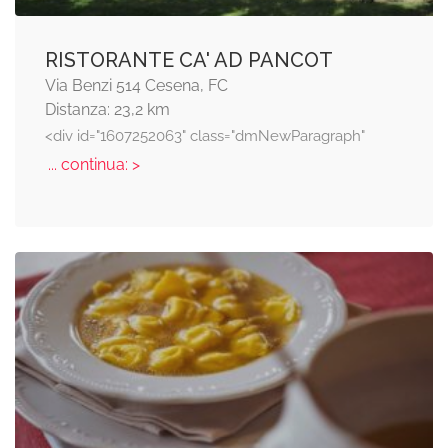
RISTORANTE CA' AD PANCOT
Via Benzi 514 Cesena, FC
Distanza: 23,2 km
<div id="1607252063" class="dmNewParagraph"
... continua: >