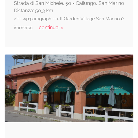
Strada di San Michele, 50 - Cailungo, San Marino
Distanza: 50,3 km
<!-- wp:paragraph --> Il Garden Village San Marino è
... continua: >
immerso