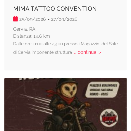
MIMA TATTOO CONVENTION
-
25/09/2026
27/09/2026
Cervia, RA
Distanza: 14,6 km
Dalle ore 11:00 alle 23:00 presso i Magazzini del Sale
... continua: >
di Cervia imponente struttura