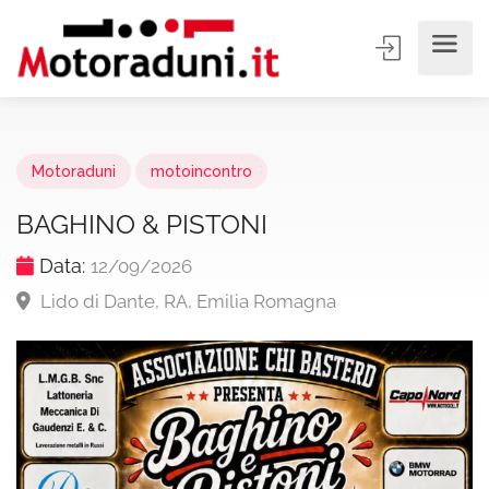
Motoraduni
motoincontro
BAGHINO & PISTONI
Data:
12/09/2026
Lido di Dante, RA, Emilia Romagna