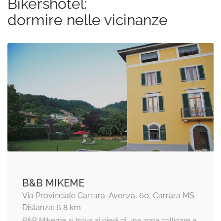
Bikershotel:
dormire nelle vicinanze
B&B MIKEME
Via Provinciale Carrara-Avenza, 60, Carrara MS
Distanza: 6,8 km
B&B Mìkeme si trova ai piedi di una zona collinare a