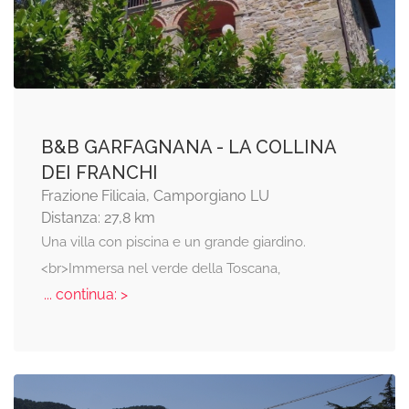
B&B GARFAGNANA - LA COLLINA
DEI FRANCHI
Frazione Filicaia, Camporgiano LU
Distanza: 27,8 km
Una villa con piscina e un grande giardino.
<br>Immersa nel verde della Toscana,
... continua: >