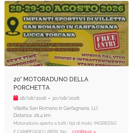
20° MOTORADUNO DELLA
PORCHETTA
-
28/08/2026
30/08/2026
Villetta San Romano in Garfagnana, LU
Distanza: 28,4 km
Motoraduno aperto a tutti i tipi di moto. INGRESSO
... continua: >
E CAMPEGGIO LIBERI. No