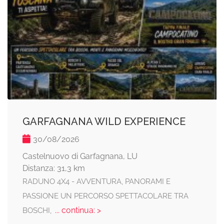
GARFAGNANA WILD EXPERIENCE
30/08/2026
Castelnuovo di Garfagnana, LU
Distanza: 31,3 km
RADUNO 4X4 - AVVENTURA, PANORAMI E
PASSIONE UN PERCORSO SPETTACOLARE TRA
... continua: >
BOSCHI,