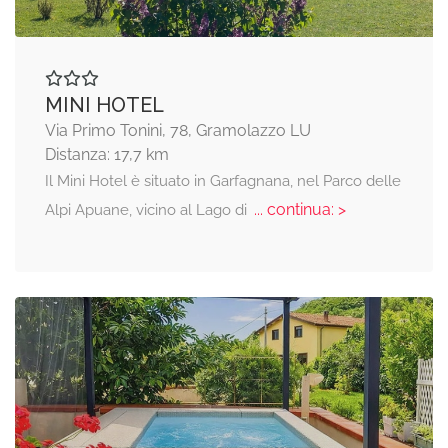
MINI HOTEL
Via Primo Tonini, 78, Gramolazzo LU
Distanza: 17,7 km
Il Mini Hotel è situato in Garfagnana, nel Parco delle
... continua: >
Alpi Apuane, vicino al Lago di