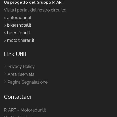
Un progetto del Gruppo P. ART
Visita i portali del nostro circuito:
>
autoraduni.it
>
bikershotel.it
>
bikersfood.it
>
motoitinerari.it
Link Utili
Privacy Policy
Area riservata
Pagina Segnalazione
Contattaci
P. ART – Motoraduni.it