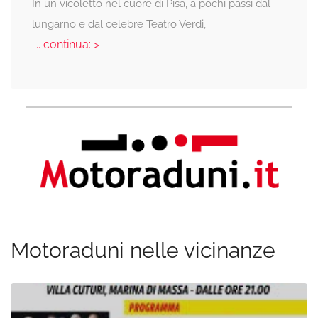
In un vicoletto nel cuore di Pisa, a pochi passi dal
lungarno e dal celebre Teatro Verdi,
... continua: >
Motoraduni nelle vicinanze