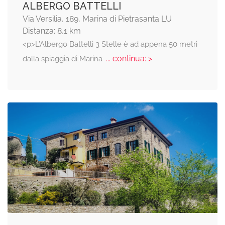
ALBERGO BATTELLI
Via Versilia, 189, Marina di Pietrasanta LU
Distanza: 8,1 km
<p>L’Albergo Battelli 3 Stelle è ad appena 50 metri
... continua: >
dalla spiaggia di Marina