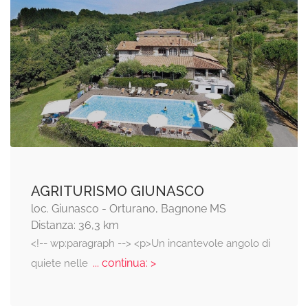
AGRITURISMO GIUNASCO
loc. Giunasco - Orturano, Bagnone MS
Distanza: 36,3 km
<!-- wp:paragraph --> <p>Un incantevole angolo di
... continua: >
quiete nelle