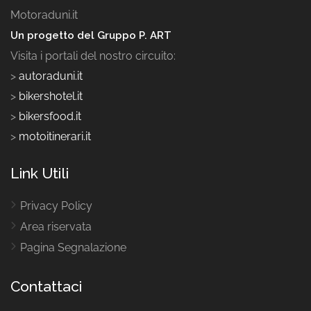
Motoraduni.it
Un progetto del Gruppo P. ART
Visita i portali del nostro circuito:
>
autoraduni.it
>
bikershotel.it
>
bikersfood.it
>
motoitinerari.it
Link Utili
Privacy Policy
Area riservata
Pagina Segnalazione
Contattaci