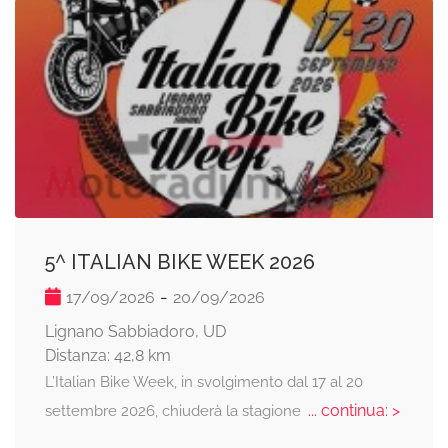
5^ ITALIAN BIKE WEEK 2026
-
17/09/2026
20/09/2026
Lignano Sabbiadoro, UD
Distanza: 42,8 km
L’Italian Bike Week, in svolgimento dal 17 al 20
... continua: >
settembre 2026, chiuderà la stagione