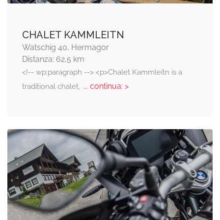
CHALET KAMMLEITN
Watschig 40, Hermagor
Distanza: 62,5 km
<!-- wp:paragraph --> <p>Chalet Kammleitn is a
... continua: >
traditional chalet,