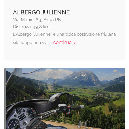
ALBERGO JULIENNE
Via Manin, 63, Arba PN
Distanza: 49,8 km
L'Albergo "Julienne" è una tipica costruzione friulana
... continua: >
sita lungo una via