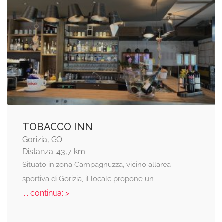
TOBACCO INN
Gorizia, GO
Distanza: 43,7 km
Situato in zona Campagnuzza, vicino allarea
sportiva di Gorizia, il locale propone un
... continua: >