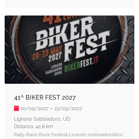
41^ BIKER FEST 2027
-
20/05/2027
23/05/2027
Lignano Sabbiadoro, UD
Distanza: 42,8 km
Rally-Race-Rock Festival L’evento motoradunistico