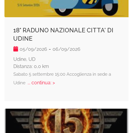
18° RADUNO NAZIONALE CITTA' DI
UDINE
-
05/09/2026
06/09/2026
Udine, UD
Distanza: 0,0 km
Sabato 5 settembre 15:00 Accoglienza in sede a
... continua: >
Udine