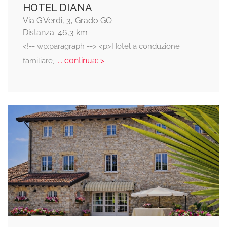
HOTEL DIANA
Via G.Verdi, 3, Grado GO
Distanza: 46,3 km
<!-- wp:paragraph --> <p>Hotel a conduzione
... continua: >
familiare,