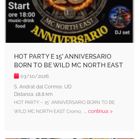
HOT PARTY E 15° ANNIVERSARIO
BORN TO BE WILD MC NORTH EAST
03/10/2026
S. Andrat dal Cormor, UD
Distanza: 18,8 km
HOT PARTY – 15° ANNIVERSARIO BORN TO BE
... continua: >
WILD MC NORTH EAST Cromo,