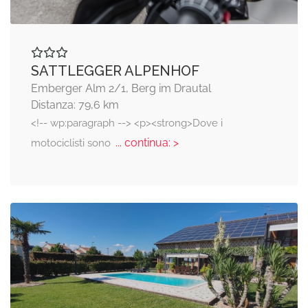
SATTLEGGER ALPENHOF
Emberger Alm 2/1, Berg im Drautal
Distanza: 79,6 km
<!-- wp:paragraph --> <p><strong>Dove i
... continua: >
motociclisti sono