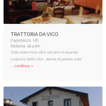
TRATTORIA DA VICO
Caporiacco, UD
Distanza: 18,4 km
Tutto ebbe inizio oltre 100 anni fa quando
Ludovico detto Vico , decise di portare sulle
... continua: >