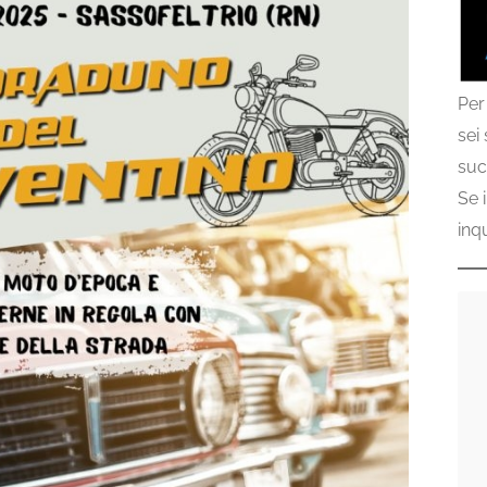
Per
sei
suc
Se 
inq