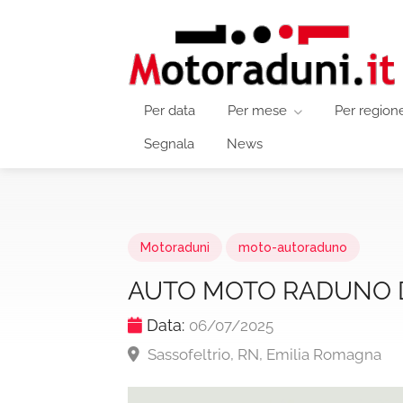
Per data
Per mese
Per region
Segnala
News
Motoraduni
moto-autoraduno
AUTO MOTO RADUNO 
Data:
06/07/2025
Sassofeltrio, RN, Emilia Romagna