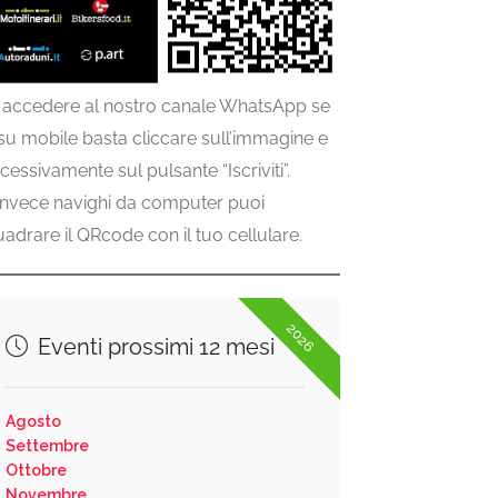
 accedere al nostro canale WhatsApp se
 su mobile basta cliccare sull’immagine e
cessivamente sul pulsante “Iscriviti”.
invece navighi da computer puoi
uadrare il QRcode con il tuo cellulare.
2026
Eventi prossimi 12 mesi
Agosto
Settembre
Ottobre
Novembre