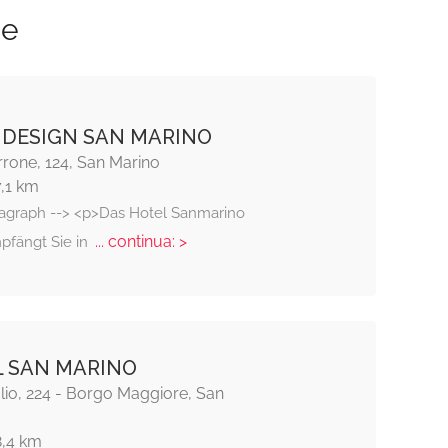
ze
IDESIGN SAN MARINO
rrone, 124, San Marino
7,1 km
ragraph --> <p>Das Hotel Sanmarino
... continua: >
pfängt Sie in
 SAN MARINO
lio, 224 - Borgo Maggiore, San
8,4 km