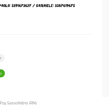
m
p
19 Sassofeltrio (RN).