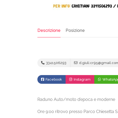
Descrizione
Posizione
3341506293
d.giuli.cr95@gmail.co
Facebook
Instagram
WhatsAp
Raduno Auto/moto d’epoca e moderne
Ore 9:00 ritrovo presso Parco Chiesetta SP