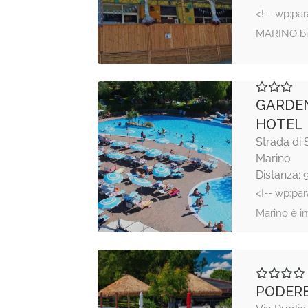
<!-- wp:p
MARINO bie
GARDEN
HOTEL
Strada di 
Marino
Distanza: 
<!-- wp:par
Marino è 
PODERE