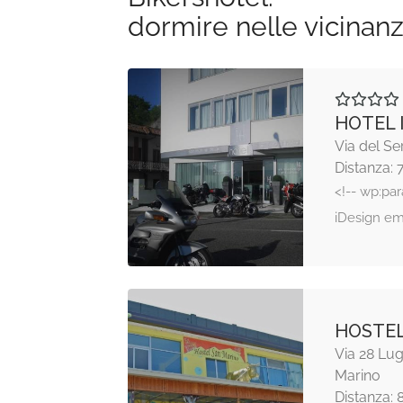
dormire nelle vicinan
HOTEL 
Via del Se
Distanza: 
<!-- wp:pa
iDesign em
HOSTEL
Via 28 Lug
Marino
Distanza: 