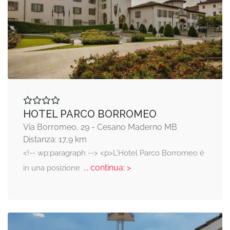
HOTEL PARCO BORROMEO
Via Borromeo, 29 - Cesano Maderno MB
Distanza: 17,9 km
<!-- wp:paragraph --> <p>L’Hotel Parco Borromeo è
... continua: >
in una posizione