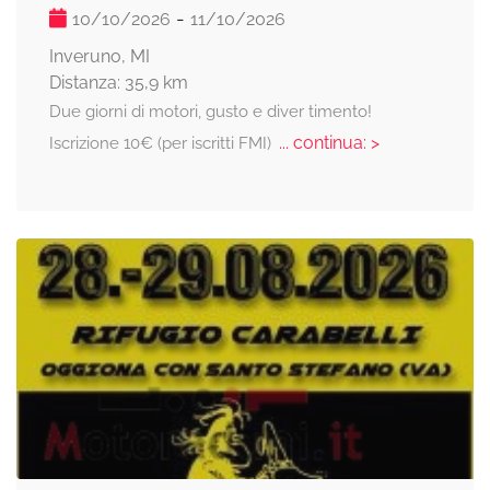
-
10/10/2026
11/10/2026
Inveruno, MI
Distanza: 35,9 km
Due giorni di motori, gusto e diver timento!
... continua: >
Iscrizione 10€ (per iscritti FMI)