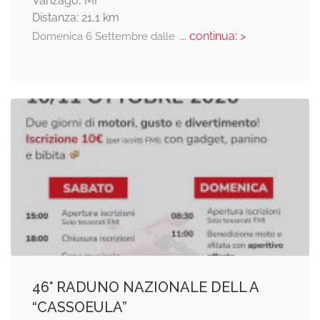
Vanzago, MI
Distanza: 21,1 km
... continua: >
Domenica 6 Settembre dalle
46° RADUNO NAZIONALE DELL A
“CASSOEULA”