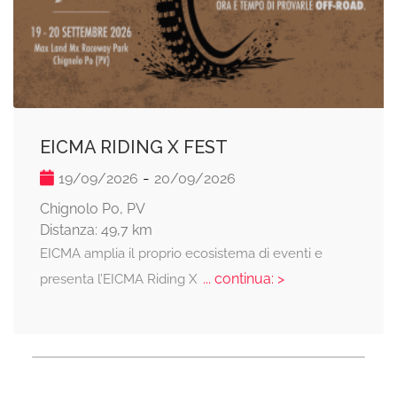
EICMA RIDING X FEST
-
19/09/2026
20/09/2026
Chignolo Po, PV
Distanza: 49,7 km
EICMA amplia il proprio ecosistema di eventi e
... continua: >
presenta l’EICMA Riding X