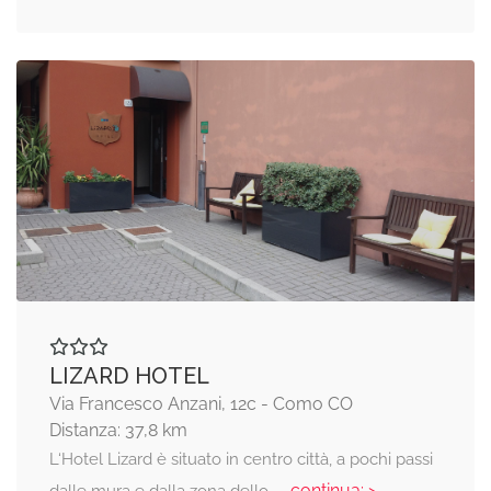
LIZARD HOTEL
Via Francesco Anzani, 12c - Como CO
Distanza: 37,8 km
L‘Hotel Lizard è situato in centro città, a pochi passi
... continua: >
dalle mura e dalla zona dello