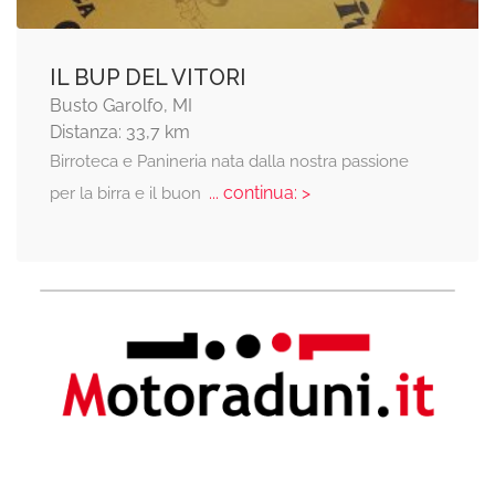
IL BUP DEL VITORI
Busto Garolfo, MI
Distanza: 33,7 km
Birroteca e Panineria nata dalla nostra passione
... continua: >
per la birra e il buon