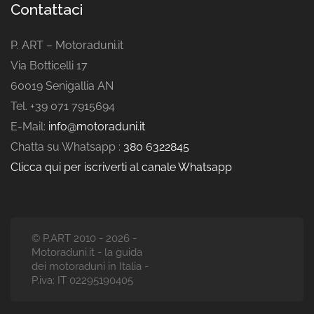
Contattaci
P. ART – Motoraduni.it
Via Botticelli 17
60019 Senigallia AN
Tel. +39 071 7915694
E-Mail:
info@motoraduni.it
Chatta su Whatsapp :
380 6322845
Clicca qui per iscriverti al canale Whatsapp
© P.ART 2010 - 2026 -
Motoraduni.it - la guida
dei motoraduni in Italia -
P.iva: IT 02295190405