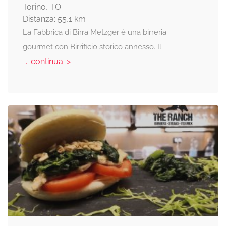
Torino, TO
Distanza: 55,1 km
La Fabbrica di Birra Metzger è una birreria
gourmet con Birrificio storico annesso. Il
... continua: >