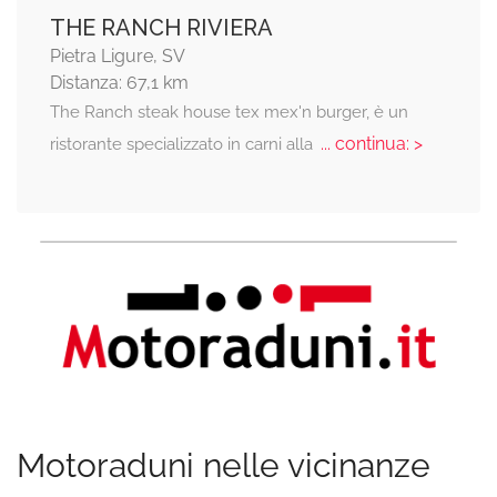
THE RANCH RIVIERA
Pietra Ligure, SV
Distanza: 67,1 km
The Ranch steak house tex mex'n burger, è un
... continua: >
ristorante specializzato in carni alla
Motoraduni nelle vicinanze