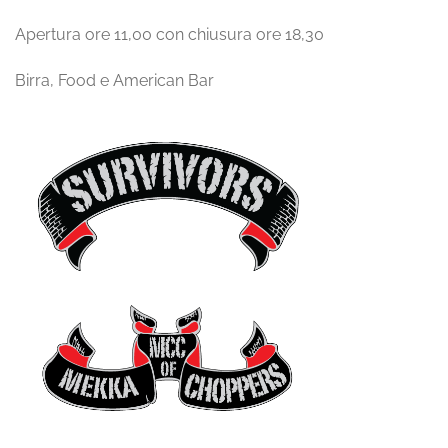
Apertura ore 11,00 con chiusura ore 18,30
Birra, Food e American Bar