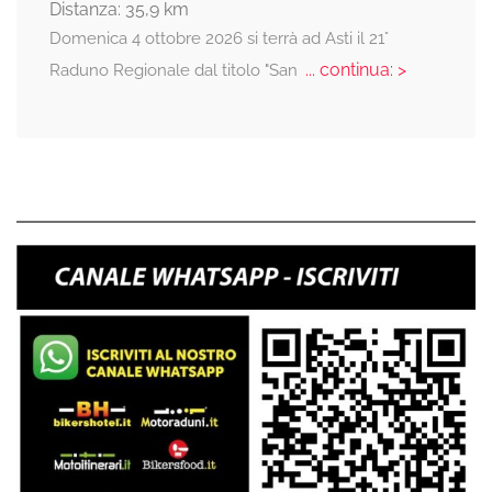
Distanza: 35,9 km
Domenica 4 ottobre 2026 si terrà ad Asti il 21°
... continua: >
Raduno Regionale dal titolo "San