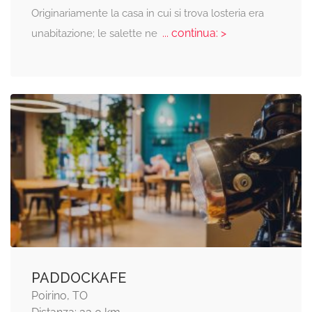
Originariamente la casa in cui si trova losteria era
... continua: >
unabitazione; le salette ne
PADDOCKAFE
Poirino, TO