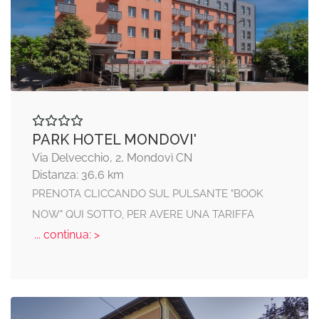
PARK HOTEL MONDOVI'
Via Delvecchio, 2, Mondovì CN
Distanza: 36,6 km
PRENOTA CLICCANDO SUL PULSANTE "BOOK
NOW" QUI SOTTO, PER AVERE UNA TARIFFA
... continua: >