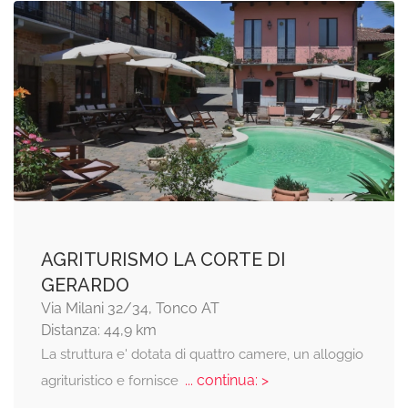
AGRITURISMO LA CORTE DI
GERARDO
Via Milani 32/34, Tonco AT
Distanza: 44,9 km
La struttura e' dotata di quattro camere, un alloggio
... continua: >
agrituristico e fornisce