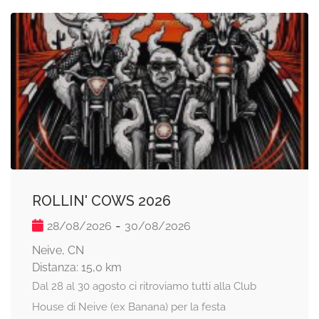
ROLLIN' COWS 2026
-
28/08/2026
30/08/2026
Neive, CN
Distanza: 15,0 km
Dal 28 al 30 agosto ci ritroviamo tutti alla Club
House di Neive (ex Banana) per la festa