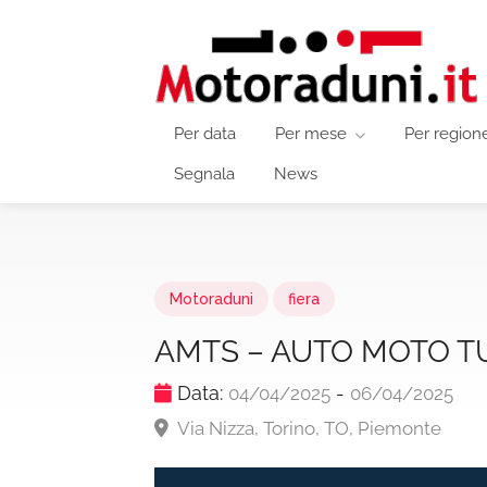
Per data
Per mese
Per region
Segnala
News
Motoraduni
fiera
AMTS – AUTO MOTO T
Data:
-
04/04/2025
06/04/2025
Via Nizza, Torino, TO, Piemonte