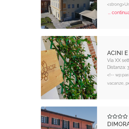
<strong>Un 
... continua
ACINI E
Via XX se
Distanza: 
<!-- wp:pa
vacanze, p
DIMOR