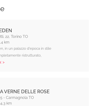
ze
EDEN
ti, 22, Torino TO
1,4 km
n, in un palazzo d'epoca in stile
mpletamente ristrutturato,
: >
A VERNE DELLE ROSE
, 5 - Carmagnola TO
24,3 km