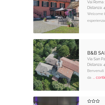
Vai Roma 
Distanza: 
Welcome bi
esperienza
B&B S
Via San Pa
Distanza: 
Benvenuti 
... conti
da