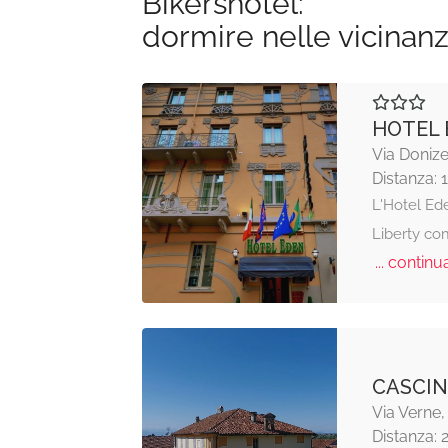
Bikershotel:
dormire nelle vicinan
HOTEL 
Via Donizet
Distanza: 
L'Hotel Ede
Liberty co
... continua
CASCIN
Via Verne
Distanza: 