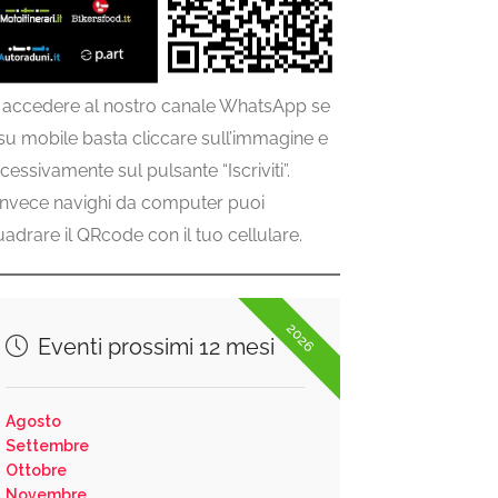
 accedere al nostro canale WhatsApp se
 su mobile basta cliccare sull’immagine e
cessivamente sul pulsante “Iscriviti”.
invece navighi da computer puoi
uadrare il QRcode con il tuo cellulare.
2026
Eventi prossimi 12 mesi
Agosto
Settembre
Ottobre
Novembre