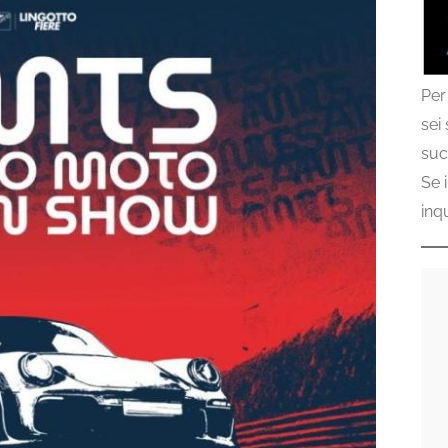
Per
sei
suc
Se 
inq