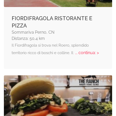
FIORDIFRAGOLA RISTORANTE E
PIZZA
Sommariva Perno, CN
Distanza: 50,4 km
Il Fiordifragola si trova nel Roero, splendido
... continua: >
territorio ricco di boschi e colline. Il