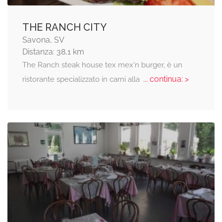
THE RANCH CITY
Savona, SV
Distanza: 38,1 km
The Ranch steak house tex mex'n burger, è un
... continua: >
ristorante specializzato in carni alla