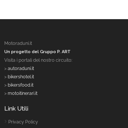
Motoraduni.it
Un progetto del Gruppo P. ART
Visita i portali del nostro circuito:
>
autoraduni.it
>
bikershotel.it
>
bikersfood.it
>
motoitinerari.it
Link Utili
Privacy Policy