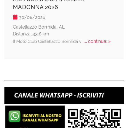
MADONNA 2026
30/08/2026
Castellazzo Bormida, AL
Distanza: 33,8 km
... continua: >
Il Moto Club Castellazzo Bormida vi