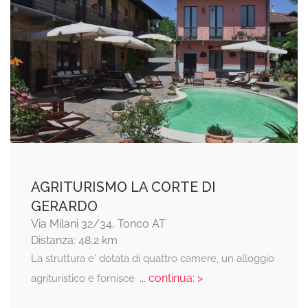
AGRITURISMO LA CORTE DI
GERARDO
Via Milani 32/34, Tonco AT
Distanza: 48,2 km
La struttura e' dotata di quattro camere, un alloggio
... continua: >
agrituristico e fornisce