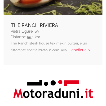
THE RANCH RIVIERA
Pietra Ligure, SV
Distanza: 55,1 km
The Ranch steak house tex mex'n burger, è un
... continua: >
ristorante specializzato in carni alla