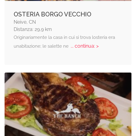
OSTERIA BORGO VECCHIO
Neive, CN
Distanza: 29,9 km
Originariamente la casa in cui si trova losteria era
... continua: >
unabitazione; le salette ne