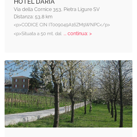
HOTEL DARIA
Via della Cornice 353, Pietra Ligure SV
Distanza: 53,8 km
<p>CODICE CIN IT009049A16ZM9WNPC</p>
... continua: >
<p>Situata a 50 mt. dal