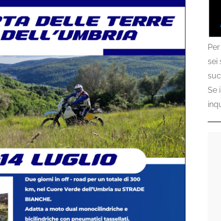
Per
sei
suc
Se 
inq