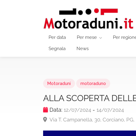
Per data
Per mese
Per region
Segnala
News
Motoraduni
motoraduno
ALLA SCOPERTA DELLE
Data:
-
12/07/2024
14/07/2024
Via T. Campanella, 30, Corciano, PG