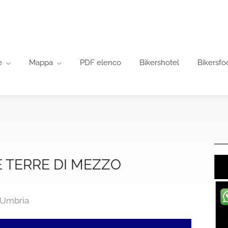
e
Mappa
PDF elenco
Bikershotel
Bikersfo
 TERRE DI MEZZO
, Umbria