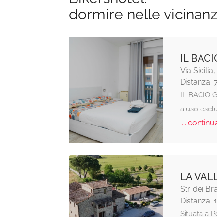
dormire nelle vicinan
IL BAC
Via Sicilia
Distanza: 
IL BACIO G
a uso esclu
... continua
LA VAL
Str. dei Br
Distanza: 
Situata a P