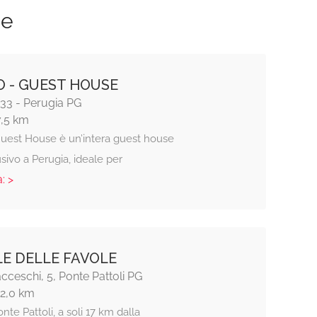
ze
IO - GUEST HOUSE
, 33 - Perugia PG
7,5 km
uest House è un’intera guest house
sivo a Perugia, ideale per
: >
LE DELLE FAVOLE
acceschi, 5, Ponte Pattoli PG
12,0 km
onte Pattoli, a soli 17 km dalla