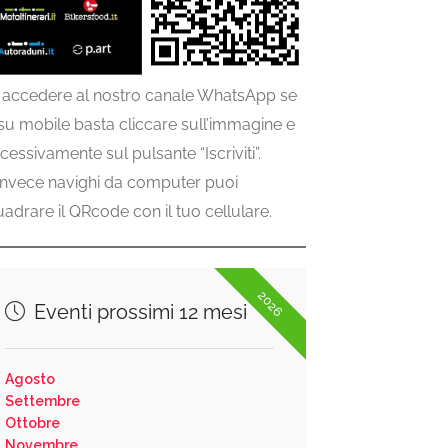
 accedere al nostro canale WhatsApp se
 su mobile basta cliccare sull’immagine e
cessivamente sul pulsante “Iscriviti”.
invece navighi da computer puoi
uadrare il QRcode con il tuo cellulare.
2026
Eventi prossimi 12 mesi
Agosto
Settembre
Ottobre
Novembre