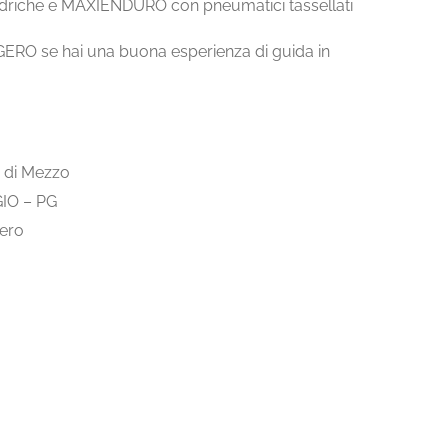
driche e MAXIENDURO con pneumatici tassellati
RO se hai una buona esperienza di guida in
e di Mezzo
GIO – PG
gero