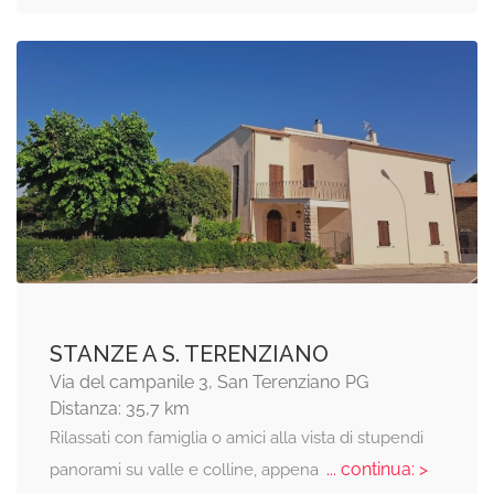
STANZE A S. TERENZIANO
Via del campanile 3, San Terenziano PG
Distanza: 35,7 km
Rilassati con famiglia o amici alla vista di stupendi
... continua: >
panorami su valle e colline, appena