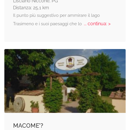
Lisciano Niccone, PG
Distanza: 25,1 km
Il punto più suggestivo per ammirare il lago
... continua: >
Trasimeno e i suoi paesaggi che lo
MACOME'?