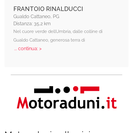
FRANTOIO RINALDUCCI
Gualdo Cattaneo, PG
Distanza: 35,2 km
Nel cuore verde dellUmbria, dalle colline di
Gualdo Cattaneo, generosa terra di
... continua: >