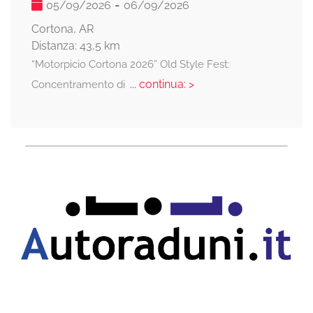
-
05/09/2026
06/09/2026
Cortona, AR
Distanza: 43,5 km
“Motorpicio Cortona 2026” Old Style Fest:
... continua: >
Concentramento di