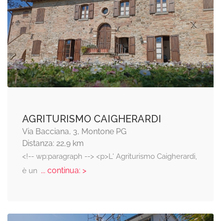
AGRITURISMO CAIGHERARDI
Via Bacciana, 3, Montone PG
Distanza: 22,9 km
<!-- wp:paragraph --> <p>L' Agriturismo Caigherardi,
... continua: >
è un