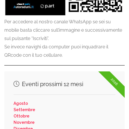
Per accedere al nostro canale WhatsApp se sei su
mobile basta cliccare sull’immagine e successivamente
sul pulsante “Iscriviti”.
Se invece navighi da computer puoi inquadrare il
QRcode con il tuo cellulare.
2026
Eventi prossimi 12 mesi
Agosto
Settembre
Ottobre
Novembre
Dicembre