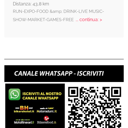
Distanza: 43,8 km
RUN-EXPO-FOOD &amp; DRINK-LIVE MUSIC-
... continua: >
SHOW-MARKET-GAMES-FREE