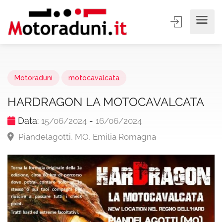
Motoraduni
motocavalcata
HARDRAGON LA MOTOCAVALCATA
Data:
-
15/06/2024
16/06/2024
Piandelagotti, MO, Emilia Romagna