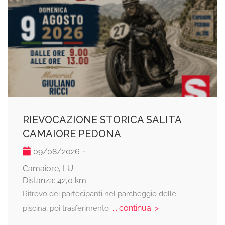
RIEVOCAZIONE STORICA SALITA
CAMAIORE PEDONA
-
09/08/2026
Camaiore, LU
Distanza: 42,0 km
Ritrovo dei partecipanti nel parcheggio delle
... continua: >
piscina, poi trasferimento