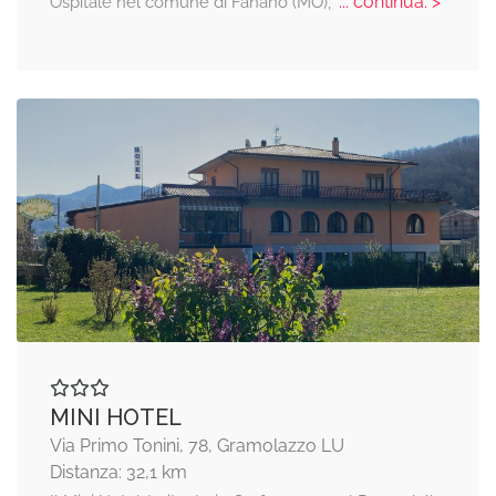
... continua: >
Ospitale nel comune di Fanano (MO),
MINI HOTEL
Via Primo Tonini, 78, Gramolazzo LU
Distanza: 32,1 km