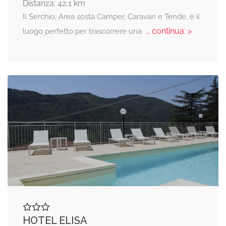
Distanza: 42,1 km
Il Serchio, Area sosta Camper, Caravan e Tende, è il
... continua: >
luogo perfetto per trascorrere una
HOTEL ELISA