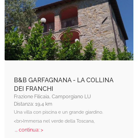
B&B GARFAGNANA - LA COLLINA
DEI FRANCHI
Frazione Filicaia, Camporgiano LU
Distanza: 19,4 km
Una villa con piscina e un grande giardino.
<br>Immersa nel verde della Toscana,
... continua: >