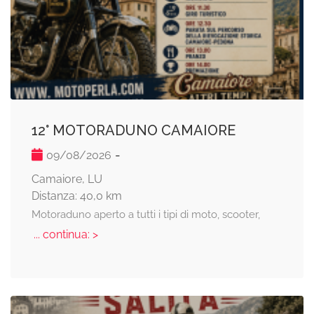
12° MOTORADUNO CAMAIORE
-
09/08/2026
Camaiore, LU
Distanza: 40,0 km
Motoraduno aperto a tutti i tipi di moto, scooter,
... continua: >