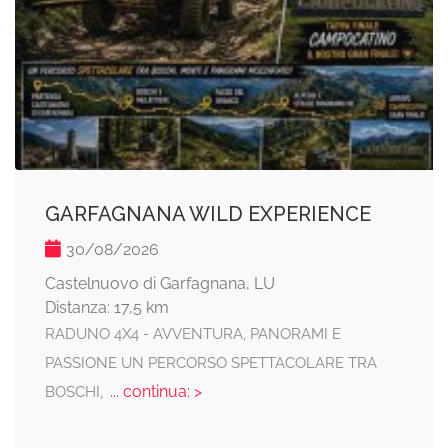
GARFAGNANA WILD EXPERIENCE
30/08/2026
Castelnuovo di Garfagnana, LU
Distanza: 17,5 km
RADUNO 4X4 - AVVENTURA, PANORAMI E
PASSIONE UN PERCORSO SPETTACOLARE TRA
... continua: >
BOSCHI,