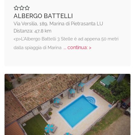
ALBERGO BATTELLI
Via Versilia, 189, Marina di Pietrasanta LU
Distanza: 47,8 km
<p>L’Albergo Battelli 3 Stelle è ad appena 50 metri
... continua: >
dalla spiaggia di Marina