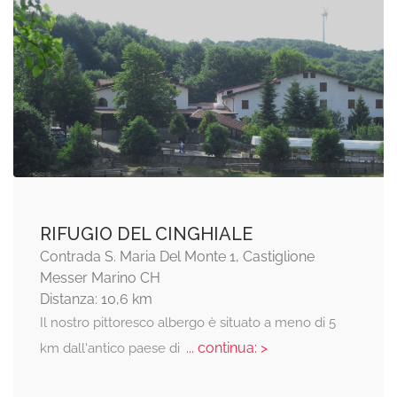
RIFUGIO DEL CINGHIALE
Contrada S. Maria Del Monte 1, Castiglione
Messer Marino CH
Distanza: 10,6 km
Il nostro pittoresco albergo è situato a meno di 5
... continua: >
km dall'antico paese di