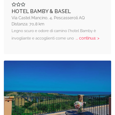
HOTEL BAMBY & BASEL
Via Castel Mancino, 4, Pescasseroli AQ
Distanza: 70,8 km
Legno scuro e odore di camino l'hotel Bamby è
... continua: >
invogliante e accoglienti come uno