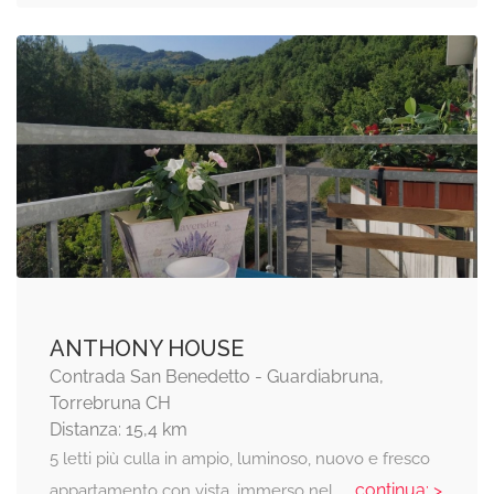
ANTHONY HOUSE
Contrada San Benedetto - Guardiabruna,
Torrebruna CH
Distanza: 15,4 km
5 letti più culla in ampio, luminoso, nuovo e fresco
... continua: >
appartamento con vista, immerso nel