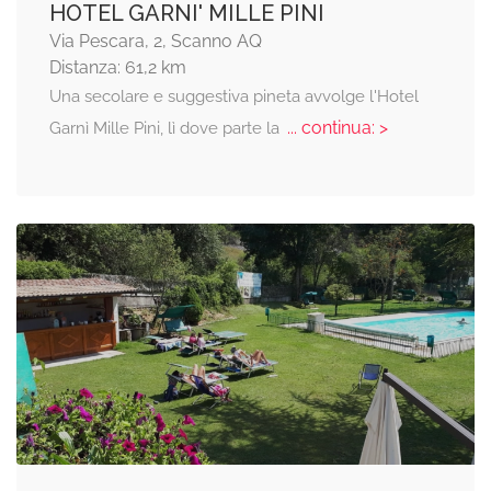
HOTEL GARNI' MILLE PINI
Via Pescara, 2, Scanno AQ
Distanza: 61,2 km
Una secolare e suggestiva pineta avvolge l'Hotel
... continua: >
Garnì Mille Pini, lì dove parte la