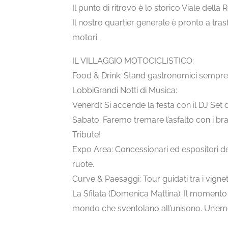
Il punto di ritrovo è lo storico Viale dell
Il nostro quartier generale è pronto a tras
motori.
IL VILLAGGIO MOTOCICLISTICO:
Food & Drink: Stand gastronomici sempre at
LobbiGrandi Notti di Musica:
Venerdì: Si accende la festa con il DJ Set d
Sabato: Faremo tremare l’asfalto con i bra
Tribute!
Expo Area: Concessionari ed espositori de
ruote.
Curve & Paesaggi: Tour guidati tra i vigne
La Sfilata (Domenica Mattina): Il momento 
mondo che sventolano all’unisono. Un’emo