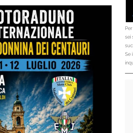
Per
sei
suc
Se 
inq