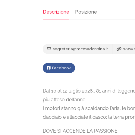
Descrizione
Posizione
segreteria@mcmadonnina.it
www.m
Facebook
Dal 10 al 12 luglio 2026… 81 anni di legg
più atteso dell’anno.
I motori stanno già scaldando l’aria, le bo
d’acciaio e allacciate il casco: la terra pr
DOVE SI ACCENDE LA PASSIONE