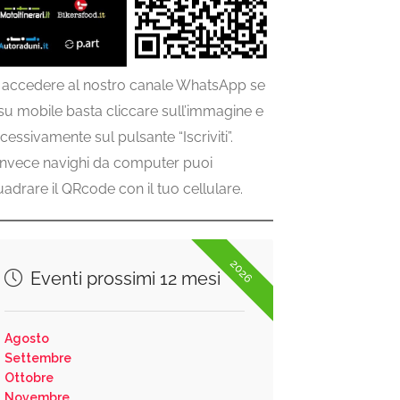
 accedere al nostro canale WhatsApp se
 su mobile basta cliccare sull’immagine e
cessivamente sul pulsante “Iscriviti”.
invece navighi da computer puoi
uadrare il QRcode con il tuo cellulare.
2026
Eventi prossimi 12 mesi
Agosto
Settembre
Ottobre
Novembre