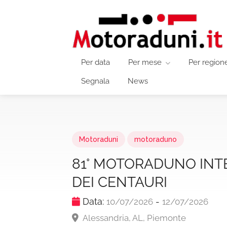
Per data
Per mese
Per region
Segnala
News
Motoraduni
motoraduno
81° MOTORADUNO IN
DEI CENTAURI
Data:
-
10/07/2026
12/07/2026
Alessandria, AL, Piemonte