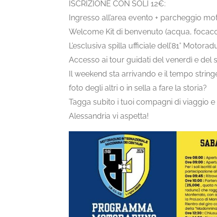
ISCRIZIONE CON SOLI 12€:
Ingresso all’area evento + parcheggio mo
Welcome Kit di benvenuto (acqua, focacci
L’esclusiva spilla ufficiale dell’81° Motor
Accesso ai tour guidati del venerdì e del 
Il weekend sta arrivando e il tempo string
foto degli altri o in sella a fare la storia?
Tagga subito i tuoi compagni di viaggio e f
Alessandria vi aspetta!