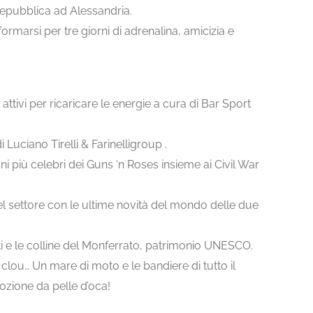
a Repubblica ad Alessandria.
formarsi per tre giorni di adrenalina, amicizia e
tivi per ricaricare le energie a cura di Bar Sport
i Luciano Tirelli & Farinelligroup .
ni più celebri dei Guns ‘n Roses insieme ai Civil War
l settore con le ultime novità del mondo delle due
ti e le colline del Monferrato, patrimonio UNESCO.
clou… Un mare di moto e le bandiere di tutto il
zione da pelle d’oca!