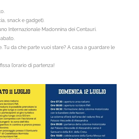
to.
a, snack e gadget).
aduno Internazionale Madonnina dei Centauri.
sabato.
e. Tu da che parte vuoi stare? A casa a guardare le
issa l’orario di partenza!