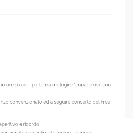
isano ore 10:00 – partenza motogiro “curve e ovi” con
pranzo convenzionato ed a seguire concerto del Free
aperitivo e ricordo
onvenzionato con antipasto, primo, secondo,