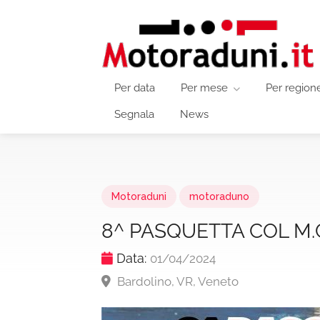
Per data
Per mese
Per region
Segnala
News
Motoraduni
motoraduno
8^ PASQUETTA COL M.
Data:
01/04/2024
Bardolino, VR, Veneto