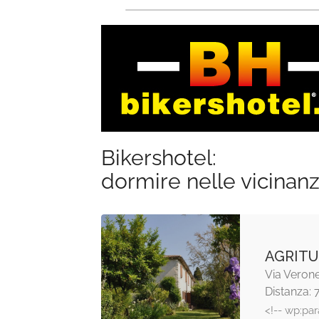
Bikershotel:
dormire nelle vicinan
AGRITU
Via Verone
Distanza: 
<!-- wp:pa