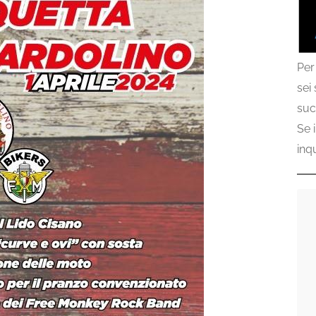
Per
sei
suc
Se 
inq