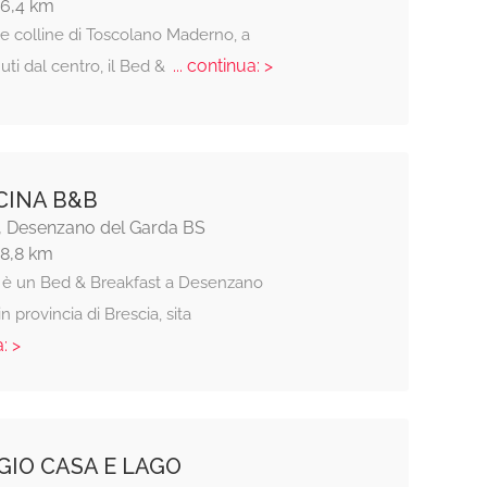
16,4 km
le colline di Toscolano Maderno, a
... continua: >
ti dal centro, il Bed &
CINA B&B
4, Desenzano del Garda BS
18,8 km
 è un Bed & Breakfast a Desenzano
n provincia di Brescia, sita
: >
GIO CASA E LAGO