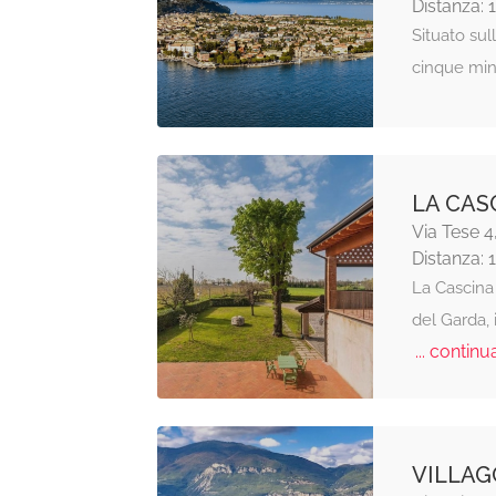
Distanza: 
Situato sul
cinque minu
LA CAS
Via Tese 
Distanza: 
La Cascina
del Garda, i
... continua
VILLAG