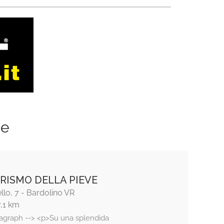
ze
RISMO DELLA PIEVE
llo, 7 - Bardolino VR
7,1 km
ragraph --> <p>Su una splendida