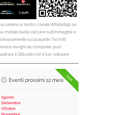
 accedere al nostro canale WhatsApp se
 su mobile basta cliccare sull’immagine e
cessivamente sul pulsante “Iscriviti”.
invece navighi da computer puoi
uadrare il QRcode con il tuo cellulare.
2026
Eventi prossimi 12 mesi
Agosto
Settembre
Ottobre
Novembre