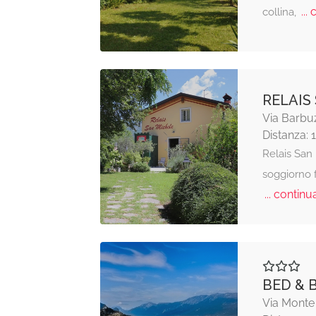
... 
collina,
RELAIS
Via Barbuz
Distanza: 
Relais San 
soggiorno fa
... continua
BED & 
Via Monte