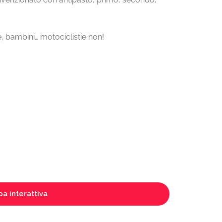
e, bambini… motociclistie non!
a interattiva