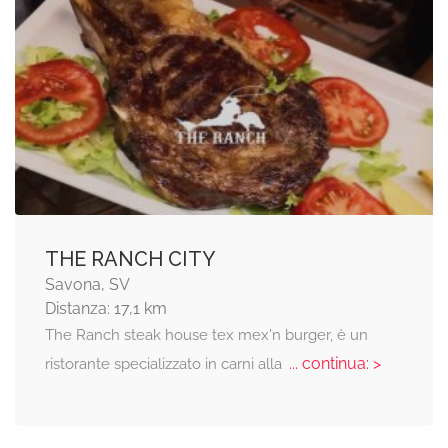
THE RANCH CITY
Savona, SV
Distanza: 17,1 km
The Ranch steak house tex mex'n burger, è un
... continua: >
ristorante specializzato in carni alla