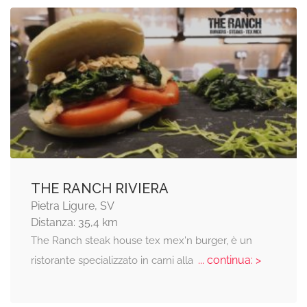
THE RANCH RIVIERA
Pietra Ligure, SV
Distanza: 35,4 km
The Ranch steak house tex mex'n burger, è un
... continua: >
ristorante specializzato in carni alla