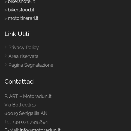
>
bikershotel.it
>
bikersfood.it
>
motoitinerari.it
Link Utili
Privacy Policy
Area riservata
Pagina Segnalazione
Contattaci
P. ART – Motoraduni.it
Via Botticelli 17
60019 Senigallia AN
Tel. +39 071 7915694
E-Mail:
info@motoraduni.it