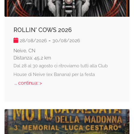
ROLLIN' COWS 2026
-
28/08/2026
30/08/2026
Neive, CN
Distanza: 45,2 km
Dal 28 al 30 agosto ci ritroviamo tutti alla Club
House di Neive (ex Banana) per la festa
... continua: >