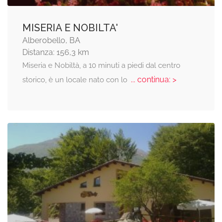
MISERIA E NOBILTA'
Alberobello, BA
Distanza: 156,3 km
Miseria e Nobiltà, a 10 minuti a piedi dal centro
... continua: >
storico, è un locale nato con lo