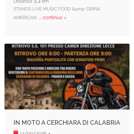
Distanza: 5,4 km
STANDS LIVE MUSIC FOOD &amp; DRINK
... continua: >
AMERICAN
IN MOTO A CERCHIARA DI CALABRIA
-
13/09/2026