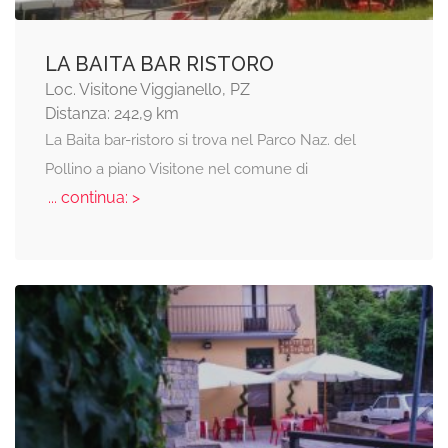
LA BAITA BAR RISTORO
Loc. Visitone Viggianello, PZ
Distanza: 242,9 km
La Baita bar-ristoro si trova nel Parco Naz. del
Pollino a piano Visitone nel comune di
... continua: >