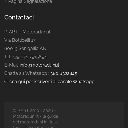
Pagina Segnalazione
Contattaci
P. ART – Motoraduni.it
Via Botticelli 17
60019 Senigallia AN
Tel. +39 071 7915694
E-Mail:
info@motoraduni.it
Chatta su Whatsapp :
380 6322845
Clicca qui per iscriverti al canale Whatsapp
© P.ART 2010 - 2026 -
Motoraduni.it - la guida
dei motoraduni in Italia -
P.iva: IT 02295190405