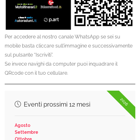
Per accedere al nostro canale WhatsApp se sei su
mobile basta cliccare sull’immagine e successivamente
sul pulsante “Iscriviti”.
Se invece navighi da computer puoi inquadrare il
QRcode con il tuo cellulare.
2026
Eventi prossimi 12 mesi
Agosto
Settembre
Ottobre