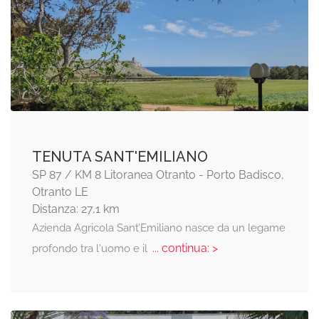
TENUTA SANT'EMILIANO
SP 87 / KM 8 Litoranea Otranto - Porto Badisco,
Otranto LE
Distanza: 27,1 km
Azienda Agricola Sant’Emiliano nasce da un legame
... continua: >
profondo tra l'uomo e il