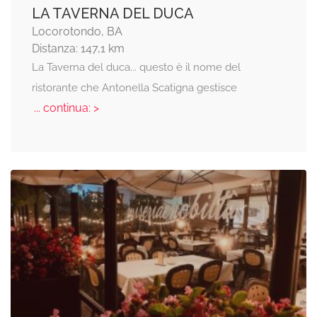
LA TAVERNA DEL DUCA
Locorotondo, BA
Distanza: 147,1 km
La Taverna del duca... questo è il nome del
ristorante che Antonella Scatigna gestisce
... continua: >