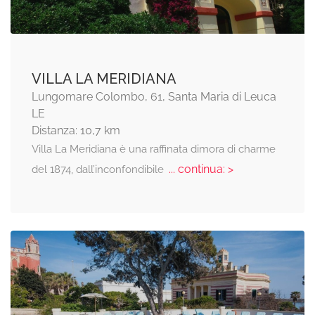
VILLA LA MERIDIANA
Lungomare Colombo, 61, Santa Maria di Leuca
LE
Distanza: 10,7 km
Villa La Meridiana è una raffinata dimora di charme
... continua: >
del 1874, dall’inconfondibile