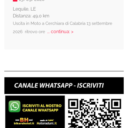
Lequile, LE
Distanza: 49,0 km
Uscita in Moto a Cerchiara di Calabria 13 settembre
... continua: >
2026 ritrovo ore