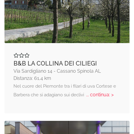
B&B LA COLLINA DEI CILIEGI
Via Sardigliano 14 - Cassano Spinola AL
Distanza: 61,4 km
Nel cuore del Piemonte tra i filari di uva Cortese e
... continua: >
Barbera che si adagiano sui declivi