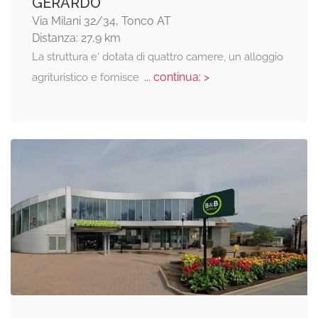
GERARDO
Via Milani 32/34, Tonco AT
Distanza: 27,9 km
La struttura e' dotata di quattro camere, un alloggio
... continua: >
agrituristico e fornisce