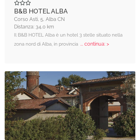
B&B HOTEL ALBA
Corso Asti, 5, Alba CN
Distanza: 34,0 km
Il B&B HOTEL Alba è un hotel 3 stelle situato nella
... continua: >
zona nord di Alba, in provincia