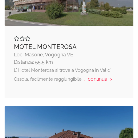
MOTEL MONTEROSA
Loc. Masone, Vogogna VB
Distanza: 55,5 km
L’ Hotel Monterosa si trova a Vogogna in Val d'
... continua: >
Ossola, facilmente raggiungibile