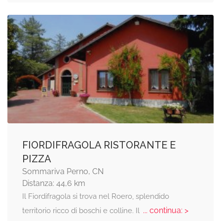
FIORDIFRAGOLA RISTORANTE E
PIZZA
Sommariva Perno, CN
Distanza: 44,6 km
Il Fiordifragola si trova nel Roero, splendido
... continua: >
territorio ricco di boschi e colline. Il