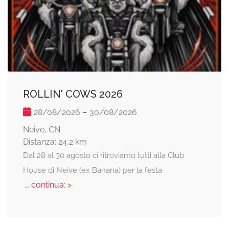
ROLLIN' COWS 2026
-
28/08/2026
30/08/2026
Neive, CN
Distanza: 24,2 km
Dal 28 al 30 agosto ci ritroviamo tutti alla Club
House di Neive (ex Banana) per la festa
... continua: >