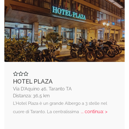
HOTEL PLAZA
Via D'Aquino 46, Taranto TA
Distanza: 36,5 km
L’Hotel Plaza è un grande Albergo a 3 stelle nel
... continua: >
cuore di Taranto. La centralissima