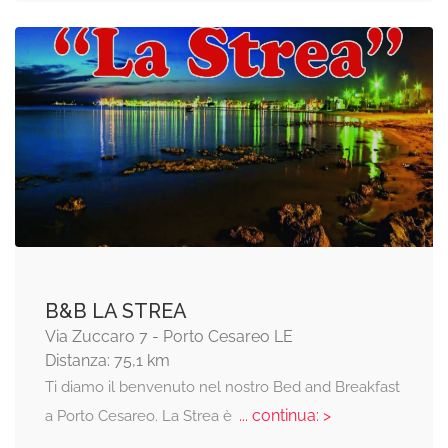
B&B LA STREA
Via Zuccaro 7 - Porto Cesareo LE
Distanza: 75,1 km
Ti diamo il benvenuto nel nostro Bed and Breakfast
... continua: >
a Porto Cesareo. La Strea è