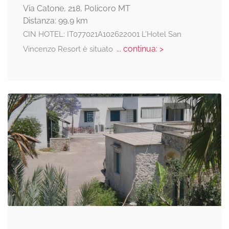
Via Catone, 218, Policoro MT
Distanza: 99,9 km
CIN HOTEL: IT077021A102622001 L’Hotel San
... continua: >
Vincenzo Resort è situato