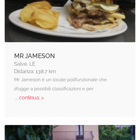
MR JAMESON
Salve, LE
Distanza: 138,7 km
Mr Jameson è un locale polifunzionale che
sfugge a possibili classificazioni e per
... continua: >