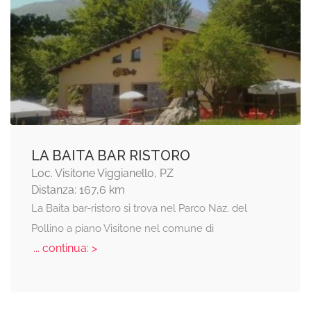
LA BAITA BAR RISTORO
Loc. Visitone Viggianello, PZ
Distanza: 167,6 km
La Baita bar-ristoro si trova nel Parco Naz. del
Pollino a piano Visitone nel comune di
... continua: >