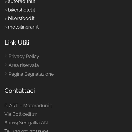
>
autoraduni.it
>
bikershotel.it
>
bikersfood.it
>
motoitinerari.it
Link Utili
Privacy Policy
Area riservata
Pagina Segnalazione
Contattaci
P. ART – Motoraduni.it
Via Botticelli 17
60019 Senigallia AN
Tel. +39 071 7915694