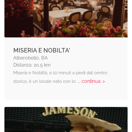
MISERIA E NOBILTA'
Alberobello, BA
Distanza: 20,5 km
Miseria e Nobiltà, a 10 minuti a piedi dal centro
... continua: >
storico, è un locale nato con lo