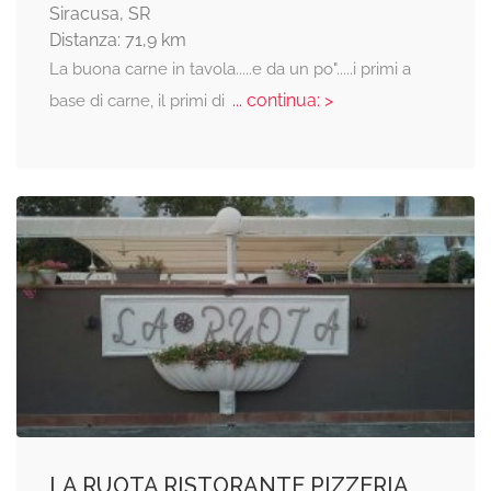
Siracusa, SR
Distanza: 71,9 km
La buona carne in tavola.....e da un po".....i primi a
... continua: >
base di carne, il primi di
LA RUOTA RISTORANTE PIZZERIA