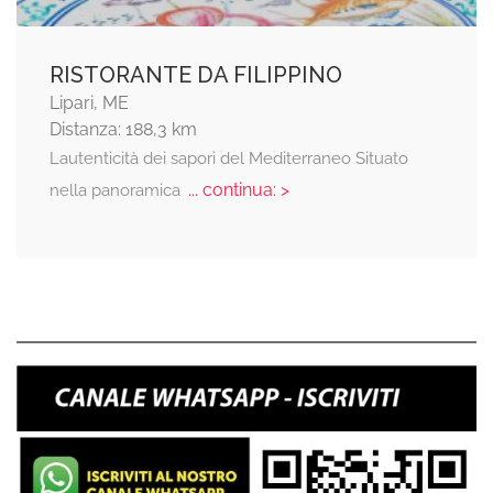
RISTORANTE DA FILIPPINO
Lipari, ME
Distanza: 188,3 km
Lautenticità dei sapori del Mediterraneo Situato
... continua: >
nella panoramica