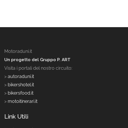
Motoraduni.it
Un progetto del Gruppo P. ART
Visita i portali del nostro circuito:
>
autoraduni.it
>
bikershotel.it
>
bikersfood.it
>
motoitinerari.it
Link Utili