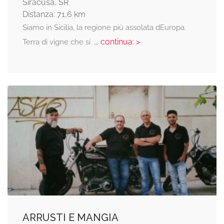
Siracusa, SR
Distanza: 71,6 km
Siamo in Sicilia, la regione più assolata dEuropa.
... continua: >
Terra di vigne che si
ARRUSTI E MANGIA