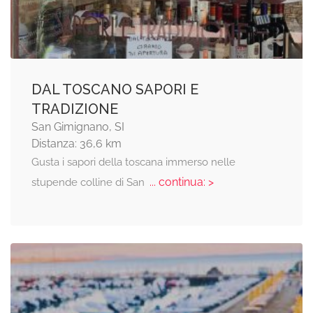
DAL TOSCANO SAPORI E
TRADIZIONE
San Gimignano, SI
Distanza: 36,6 km
Gusta i sapori della toscana immerso nelle
... continua: >
stupende colline di San