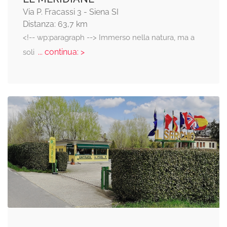
Via P. Fracassi 3 - Siena SI
Distanza: 63,7 km
<!-- wp:paragraph --> Immerso nella natura, ma a
... continua: >
soli