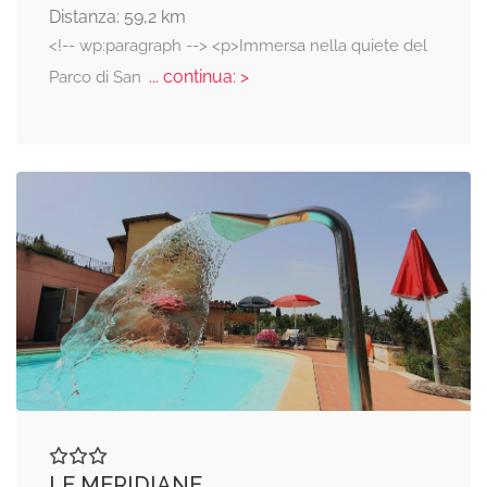
Distanza: 59,2 km
<!-- wp:paragraph --> <p>Immersa nella quiete del
... continua: >
Parco di San
LE MERIDIANE