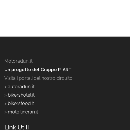
Motoraduni.it
Un progetto del Gruppo P. ART
Visita i portali del nostro circuito:
>
autoraduni.it
>
bikershotel.it
>
bikersfood.it
>
motoitinerari.it
Link Utili