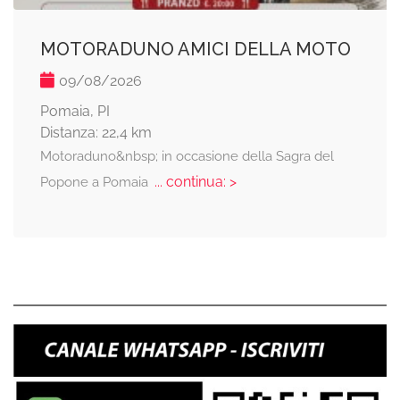
MOTORADUNO AMICI DELLA MOTO
09/08/2026
Pomaia, PI
Distanza: 22,4 km
Motoraduno&nbsp; in occasione della Sagra del
... continua: >
Popone a Pomaia