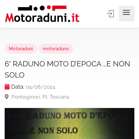
Motoraduni
motoraduno
6° RADUNO MOTO D’EPOCA …E NON
SOLO
Data:
04/08/2024
Ponteginori, PI, Toscana