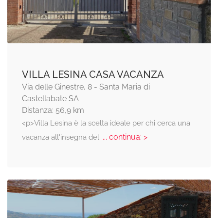
VILLA LESINA CASA VACANZA
Via delle Ginestre, 8 - Santa Maria di
Castellabate SA
Distanza: 56,9 km
<p>Villa Lesina è la scelta ideale per chi cerca una
... continua: >
vacanza all'insegna del