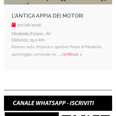
L'ANTICA APPIA DEI MOTORI
30/08/2026
Mirabella Eclano, AV
Distanza: 29,0 km
Raduno auto d'epoca e sportive Passo di Mirabella
... continua: >
parcheggio comunale ex