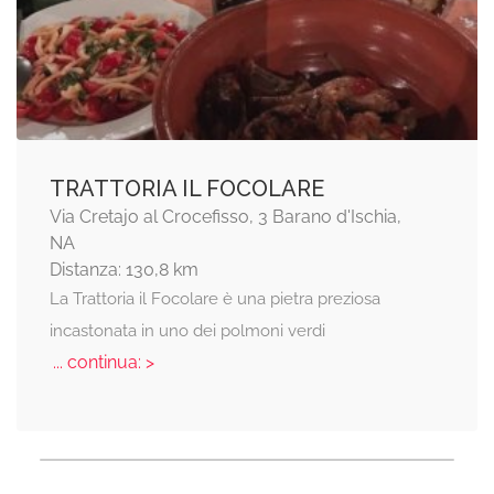
TRATTORIA IL FOCOLARE
Via Cretajo al Crocefisso, 3 Barano d'Ischia,
NA
Distanza: 130,8 km
La Trattoria il Focolare è una pietra preziosa
incastonata in uno dei polmoni verdi
... continua: >