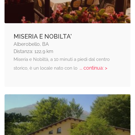
MISERIA E NOBILTA'
Alberobello, BA
Distanza: 122,9 km
Miseria e Nobiltà, a 10 minuti a piedi dal centro
... continua: >
storico, è un locale nato con lo