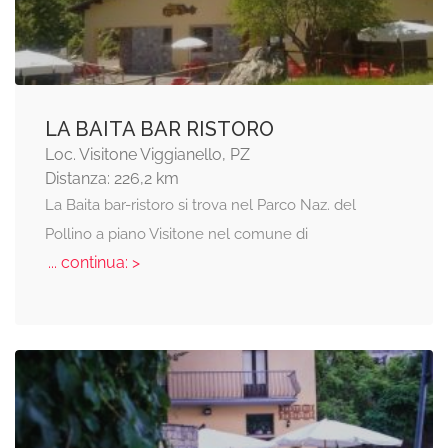
LA BAITA BAR RISTORO
Loc. Visitone Viggianello, PZ
Distanza: 226,2 km
La Baita bar-ristoro si trova nel Parco Naz. del
Pollino a piano Visitone nel comune di
... continua: >