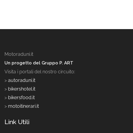
Motoraduni.it
Un progetto del Gruppo P. ART
Visita i portali del nostro circuito:
>
autoraduni.it
>
bikershotel.it
>
bikersfood.it
>
motoitinerari.it
Link Utili