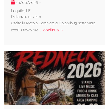
-
13/09/2026
Lequile, LE
Distanza: 12,7 km
Uscita in Moto a Cerchiara di Calabria 13 settembre
... continua: >
2026 ritrovo ore