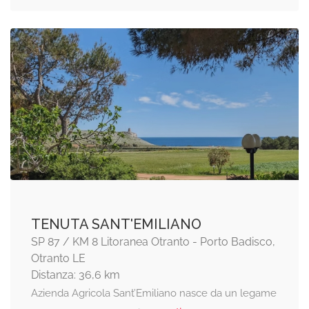
TENUTA SANT'EMILIANO
SP 87 / KM 8 Litoranea Otranto - Porto Badisco,
Otranto LE
Distanza: 36,6 km
Azienda Agricola Sant’Emiliano nasce da un legame