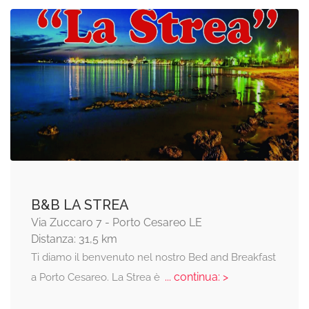
B&B LA STREA
Via Zuccaro 7 - Porto Cesareo LE
Distanza: 31,5 km
Ti diamo il benvenuto nel nostro Bed and Breakfast
... continua: >
a Porto Cesareo. La Strea è