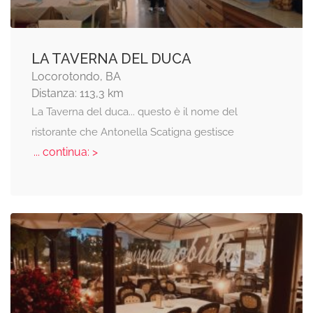
LA TAVERNA DEL DUCA
Locorotondo, BA
Distanza: 113,3 km
La Taverna del duca... questo è il nome del
ristorante che Antonella Scatigna gestisce
... continua: >