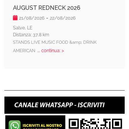
AUGUST REDNECK 2026
-
21/08/2026
22/08/2026
Salve, LE
Distanza: 37,8 km
STANDS LIVE MUSIC FOOD &amp; DRINK
... continua: >
AMERICAN