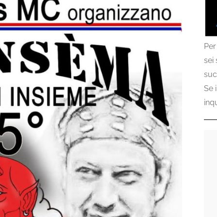
Per
sei
suc
Se 
inq