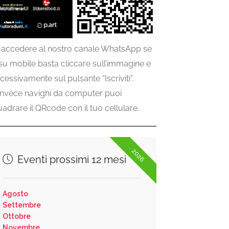
 accedere al nostro canale WhatsApp se
 su mobile basta cliccare sull’immagine e
cessivamente sul pulsante “Iscriviti”.
invece navighi da computer puoi
uadrare il QRcode con il tuo cellulare.
2026
Eventi prossimi 12 mesi
Agosto
Settembre
Ottobre
Novembre