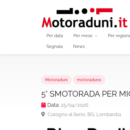
Per data
Per mese
Per region
Segnala
News
Motoraduni
motoraduno
5° SMOTORADA PER M
Data:
25/04/2026
Cologno al Serio, BG, Lombardia