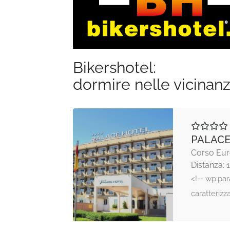
Bikershotel:
dormire nelle vicinan
PALACE
Corso Euro
Distanza: 
<!-- wp:par
caratteriz