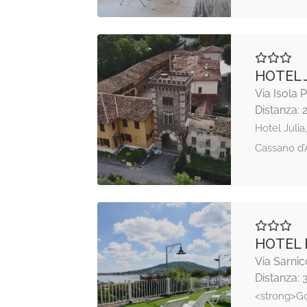
HOTEL 
Via Isola 
Distanza: 
Hotel Julia
Cassano d’
HOTEL 
Via Sarnic
Distanza: 
<strong>Go