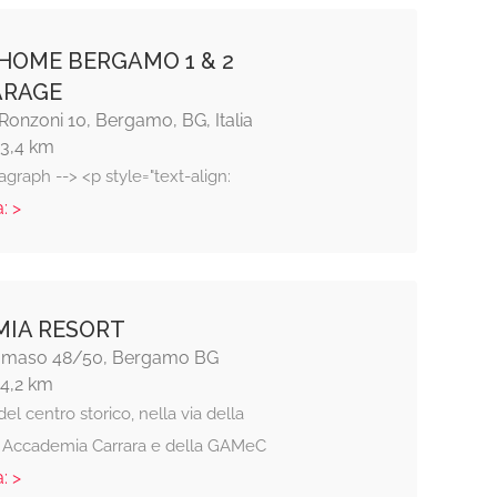
HOME BERGAMO 1 & 2
ARAGE
 Ronzoni 10, Bergamo, BG, Italia
13,4 km
agraph --> <p style="text-align:
: >
IA RESORT
Tomaso 48/50, Bergamo BG
14,2 km
el centro storico, nella via della
a Accademia Carrara e della GAMeC
: >