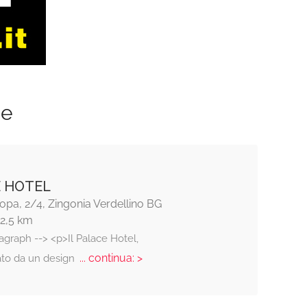
ze
 HOTEL
pa, 2/4, Zingonia Verdellino BG
12,5 km
agraph --> <p>Il Palace Hotel,
... continua: >
zato da un design