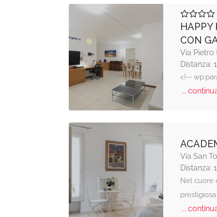
HAPPY 
CON G
Via Pietro
Distanza: 
<!-- wp:par
... continua
ACADEM
Via San 
Distanza: 
Nel cuore d
prestigios
... continua