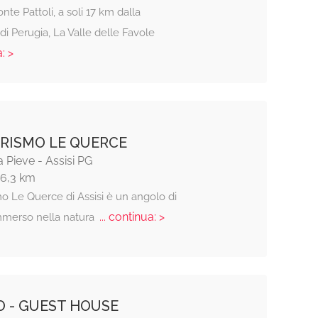
onte Pattoli, a soli 17 km dalla
di Perugia, La Valle delle Favole
: >
RISMO LE QUERCE
a Pieve - Assisi PG
16,3 km
mo Le Querce di Assisi è un angolo di
... continua: >
mmerso nella natura
IO - GUEST HOUSE