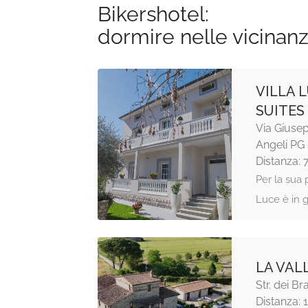
Bikershotel:
dormire nelle vicinan
VILLA 
SUITES
Via Giusep
Angeli PG
Distanza: 
Per la sua p
Luce è in g
LA VAL
Str. dei Br
Distanza: 