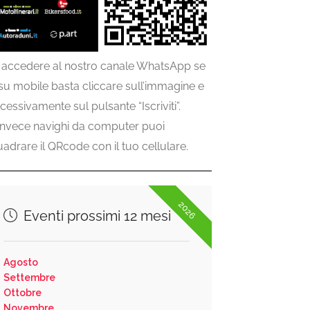
 accedere al nostro canale WhatsApp se
 su mobile basta cliccare sull’immagine e
cessivamente sul pulsante “Iscriviti”.
invece navighi da computer puoi
uadrare il QRcode con il tuo cellulare.
2026
Eventi prossimi 12 mesi
Agosto
Settembre
Ottobre
Novembre