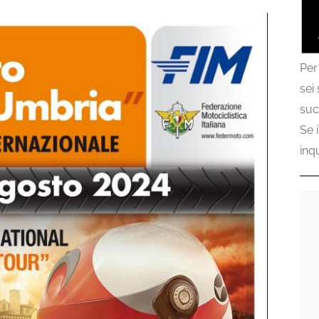
Per
sei
suc
Se 
inq