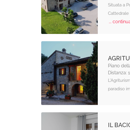
Situata a P
Cattedrale 
... continua
AGRITU
Piano dell
Distanza: 
L’Agrituris
paradiso i
IL BAC