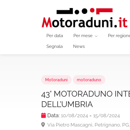
Per data
Per mese
Per region
Segnala
News
Motoraduni
motoraduno
43° MOTORADUNO INT
DELL’UMBRIA
Data:
-
10/08/2024
15/08/2024
Via Pietro Mascagni, Petrignano, PG