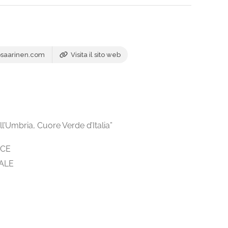
saarinen.com
Visita il sito web
ll’Umbria, Cuore Verde d’Italia”
NCE
ALE