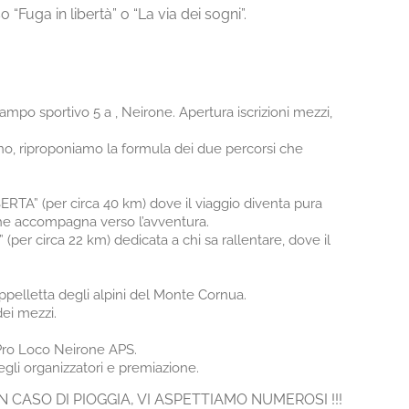
“Fuga in libertà” o “La via dei sogni”.
mpo sportivo 5 a , Neirone. Apertura iscrizioni mezzi,
no, riproponiamo la formula dei due percorsi che
RTA” (per circa 40 km) dove il viaggio diventa pura
che accompagna verso l’avventura.
per circa 22 km) dedicata a chi sa rallentare, dove il
pelletta degli alpini del Monte Cornua.
dei mezzi.
 Pro Loco Neirone APS.
egli organizzatori e premiazione.
 CASO DI PIOGGIA, VI ASPETTIAMO NUMEROSI !!!