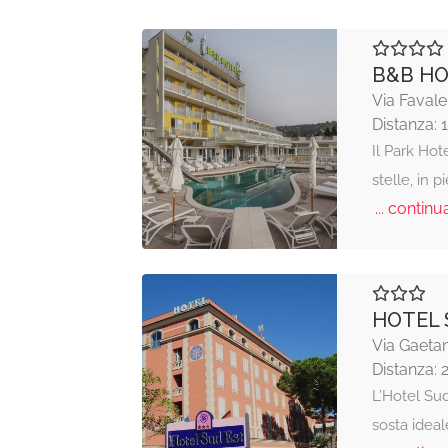
B&B HO
Via Favale
Distanza: 
Il Park Hot
stelle, in 
... continua
HOTEL 
Via Gaetan
Distanza: 
L’Hotel Sud
sosta idea