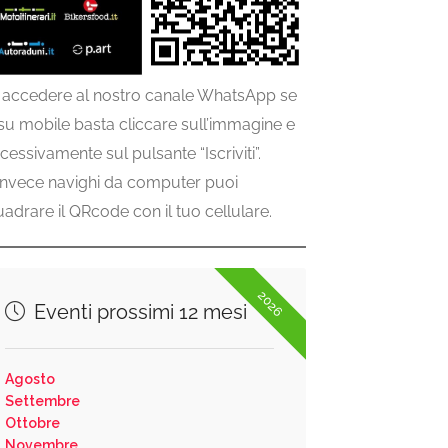
 accedere al nostro canale WhatsApp se
 su mobile basta cliccare sull’immagine e
cessivamente sul pulsante “Iscriviti”.
invece navighi da computer puoi
uadrare il QRcode con il tuo cellulare.
2026
Eventi prossimi 12 mesi
Agosto
Settembre
Ottobre
Novembre