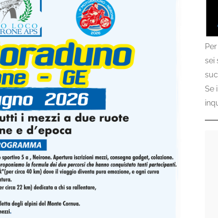
Per
sei
suc
Se 
inq