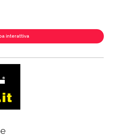
a interattiva
ze