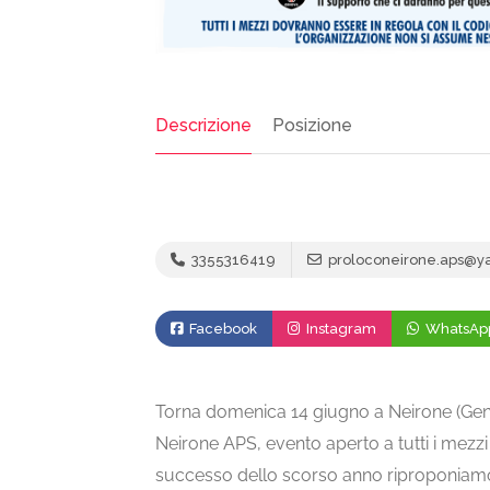
Descrizione
Posizione
3355316419
proloconeirone.aps@y
Facebook
Instagram
WhatsAp
Torna domenica 14 giugno a Neirone (Gen
Neirone APS, evento aperto a tutti i mezz
successo dello scorso anno riproponiamo 