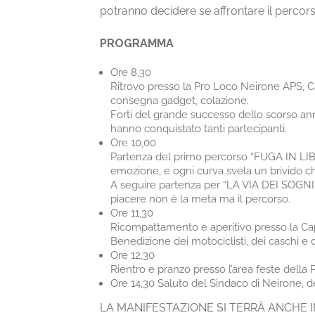
potranno decidere se affrontare il percorso 
PROGRAMMA
Ore 8,30
Ritrovo presso la Pro Loco Neirone APS, Ca
consegna gadget, colazione.
Forti del grande successo dello scorso an
hanno conquistato tanti partecipanti.
Ore 10,00
Partenza del primo percorso “FUGA IN LIBE
emozione, e ogni curva svela un brivido 
A seguire partenza per “LA VIA DEI SOGNI” (
piacere non è la meta ma il percorso.
Ore 11,30
Ricompattamento e aperitivo presso la Cap
Benedizione dei motociclisti, dei caschi e 
Ore 12,30
Rientro e pranzo presso l’area feste della
Ore 14,30 Saluto del Sindaco di Neirone, d
LA MANIFESTAZIONE SI TERRÀ ANCHE IN