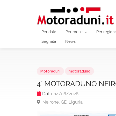
Per data
Per mese
Per region
Segnala
News
Motoraduni
motoraduno
4° MOTORADUNO NEI
Data:
14/06/2026
Neirone, GE, Liguria