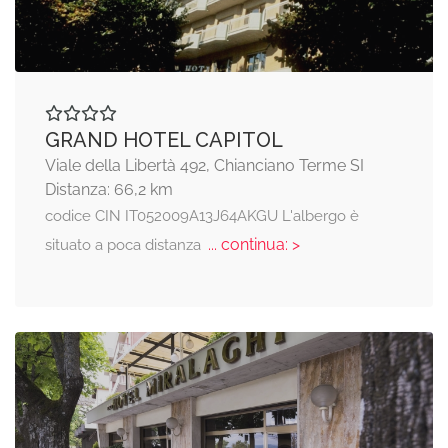
GRAND HOTEL CAPITOL
Viale della Libertà 492, Chianciano Terme SI
Distanza: 66,2 km
codice CIN IT052009A13J64AKGU L'albergo è
... continua: >
situato a poca distanza