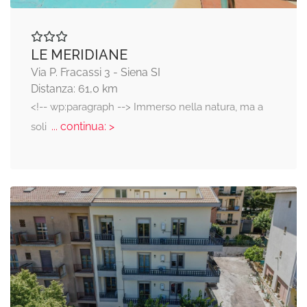
LE MERIDIANE
Via P. Fracassi 3 - Siena SI
Distanza: 61,0 km
<!-- wp:paragraph --> Immerso nella natura, ma a
... continua: >
soli