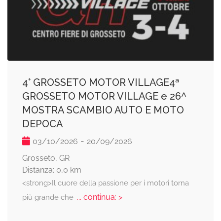
4° GROSSETO MOTOR VILLAGE4ª
GROSSETO MOTOR VILLAGE e 26^
MOSTRA SCAMBIO AUTO E MOTO
DEPOCA
-
03/10/2026
20/09/2026
Grosseto, GR
Distanza: 0,0 km
<strong>Il cuore della passione per i motori torna
... continua: >
più grande che