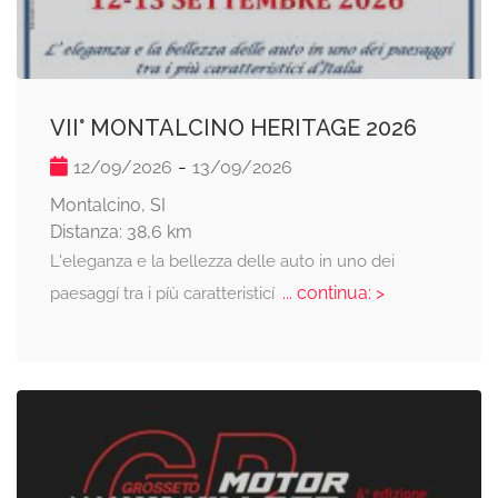
VII° MONTALCINO HERITAGE 2026
-
12/09/2026
13/09/2026
Montalcino, SI
Distanza: 38,6 km
L'eleganza e la bellezza delle auto in uno dei
... continua: >
paesaggí tra i píù caratteristicí