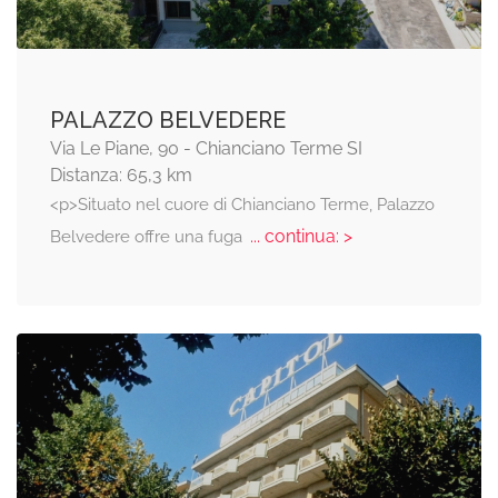
PALAZZO BELVEDERE
Via Le Piane, 90 - Chianciano Terme SI
Distanza: 65,3 km
<p>Situato nel cuore di Chianciano Terme, Palazzo
... continua: >
Belvedere offre una fuga