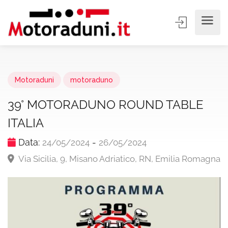
Motoraduni
motoraduno
39° MOTORADUNO ROUND TABLE
ITALIA
Data:
-
24/05/2024
26/05/2024
Via Sicilia, 9, Misano Adriatico, RN, Emilia Romagna