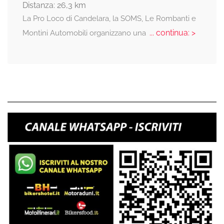
Distanza: 26,3 km
La Pro Loco di Candelara, la SOMS, Le Rombanti e
... continua: >
Montini Automobili organizzano una