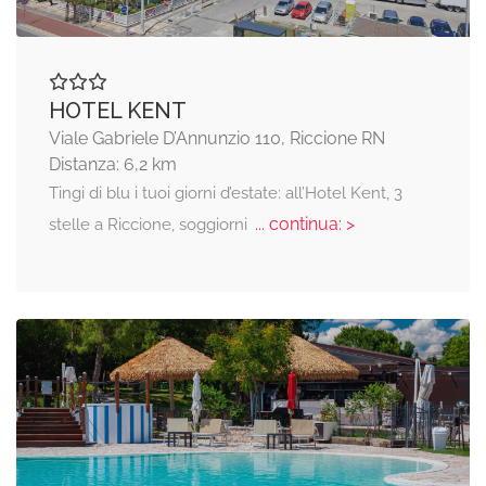
HOTEL KENT
Viale Gabriele D’Annunzio 110, Riccione RN
Distanza: 6,2 km
Tingi di blu i tuoi giorni d’estate: all’Hotel Kent, 3
... continua: >
stelle a Riccione, soggiorni