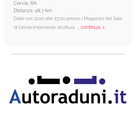
Cervia, RA
Distanza: 48,7 km
Dalle ore 11:00 alle 23:00 presso i Magazzini del Sale
... continua: >
di Cervia imponente struttura