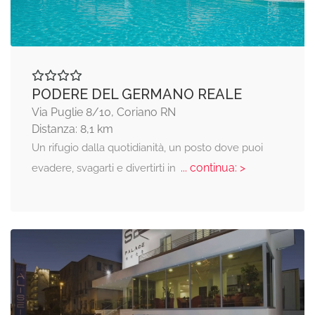
PODERE DEL GERMANO REALE
Via Puglie 8/10, Coriano RN
Distanza: 8,1 km
Un rifugio dalla quotidianità, un posto dove puoi
... continua: >
evadere, svagarti e divertirti in