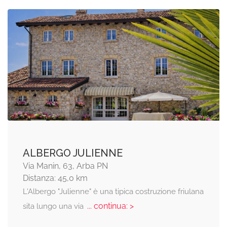
ALBERGO JULIENNE
Via Manin, 63, Arba PN
Distanza: 45,0 km
L'Albergo "Julienne" è una tipica costruzione friulana
... continua: >
sita lungo una via