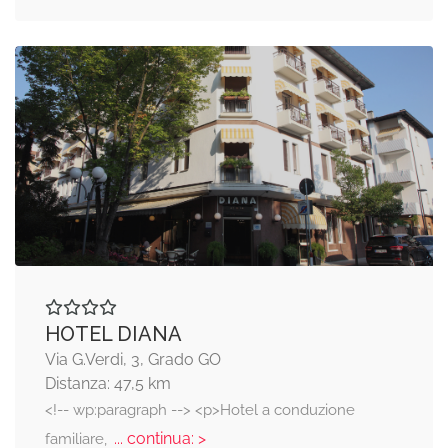
HOTEL DIANA
Via G.Verdi, 3, Grado GO
Distanza: 47,5 km
<!-- wp:paragraph --> <p>Hotel a conduzione
... continua: >
familiare,