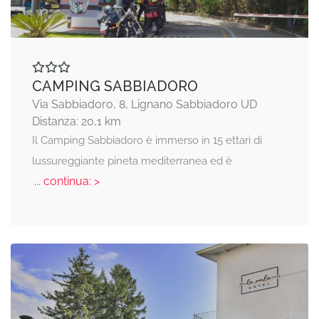
CAMPING SABBIADORO
Via Sabbiadoro, 8, Lignano Sabbiadoro UD
Distanza: 20,1 km
Il Camping Sabbiadoro è immerso in 15 ettari di
lussureggiante pineta mediterranea ed è
... continua: >