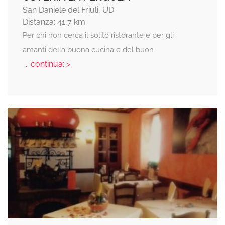
San Daniele del Friuli, UD
Distanza: 41,7 km
Per chi non cerca il solito ristorante e per gli
amanti della buona cucina e del buon
... continua: >