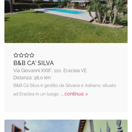
B&B CA' SILVA
Via Giovanni XXIII°, 110, Eraclea VE
Distanza: 38,0 km
B&B Cà Silva è gestito da Silvana e Adriano, situato
... continua: >
ad Eraclea in un luogo