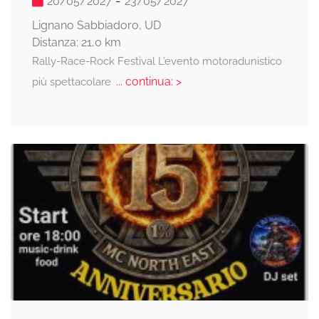
-
20/05/2027
23/05/2027
Lignano Sabbiadoro, UD
Distanza: 21,0 km
Rally-Race-Rock Festival L’evento motoradunistico
... continua: >
più spettacolare