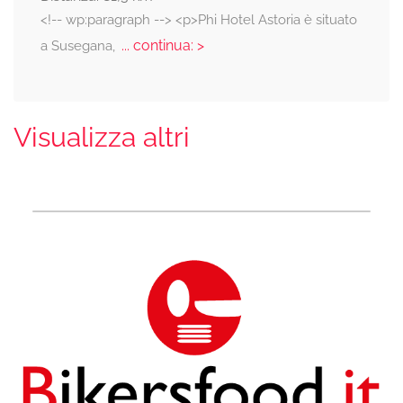
<!-- wp:paragraph --> <p>Phi Hotel Astoria è situato
... continua: >
a Susegana,
Visualizza altri