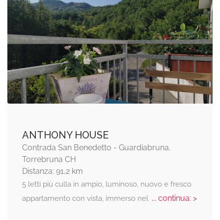
ANTHONY HOUSE
Contrada San Benedetto - Guardiabruna,
Torrebruna CH
Distanza: 91,2 km
5 letti più culla in ampio, luminoso, nuovo e fresco
... continua: >
appartamento con vista, immerso nel