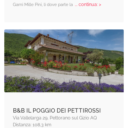
... continua: >
Garnì Mille Pini, lì dove parte la
B&B IL POGGIO DEI PETTIROSSI
Via Vallelarga 29, Pettorano sul Gizio AQ
Distanza: 108,3 km