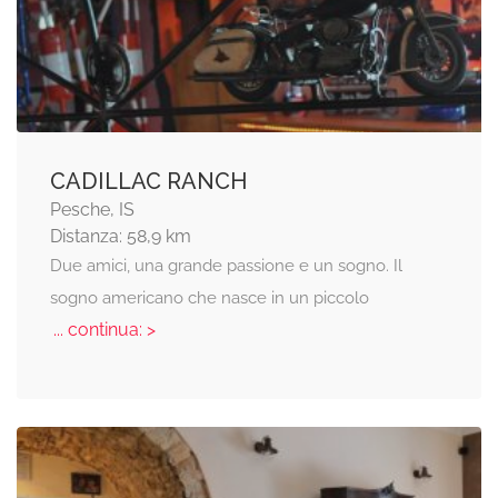
CADILLAC RANCH
Pesche, IS
Distanza: 58,9 km
Due amici, una grande passione e un sogno. Il
sogno americano che nasce in un piccolo
... continua: >