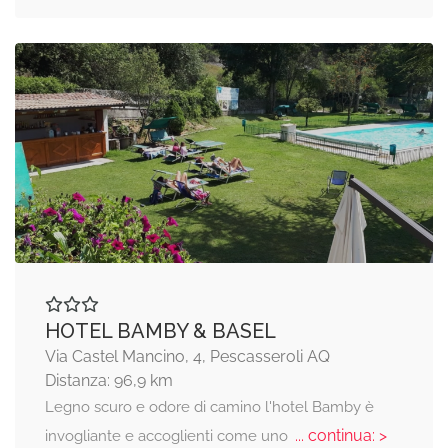
HOTEL BAMBY & BASEL
Via Castel Mancino, 4, Pescasseroli AQ
Distanza: 96,9 km
Legno scuro e odore di camino l'hotel Bamby è
... continua: >
invogliante e accoglienti come uno