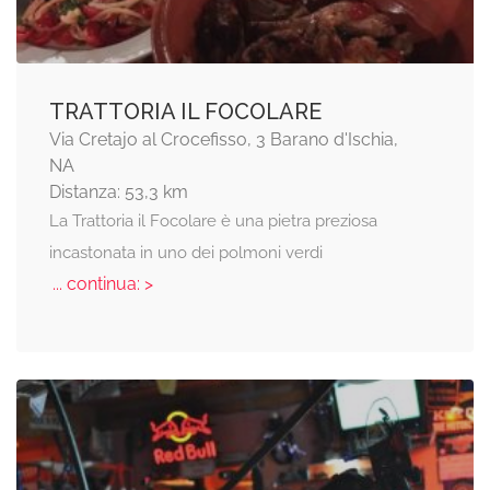
TRATTORIA IL FOCOLARE
Via Cretajo al Crocefisso, 3 Barano d'Ischia,
NA
Distanza: 53,3 km
La Trattoria il Focolare è una pietra preziosa
incastonata in uno dei polmoni verdi
... continua: >