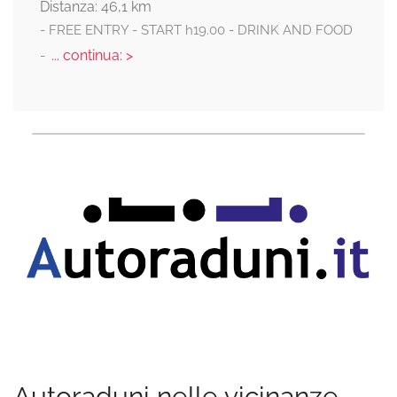
Distanza: 46,1 km
- FREE ENTRY - START h19.00 - DRINK AND FOOD
... continua: >
-
Autoraduni nelle vicinanze