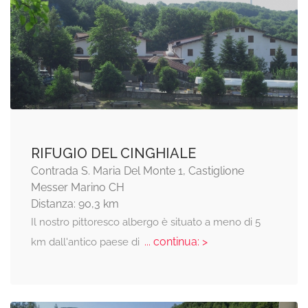
RIFUGIO DEL CINGHIALE
Contrada S. Maria Del Monte 1, Castiglione
Messer Marino CH
Distanza: 90,3 km
Il nostro pittoresco albergo è situato a meno di 5
... continua: >
km dall'antico paese di