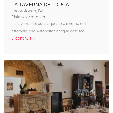
LA TAVERNA DEL DUCA
Locorotondo, BA
Distanza: 101,0 km
La Taverna del duca... questo è il nome del
ristorante che Antonella Scatigna gestisce
... continua: >