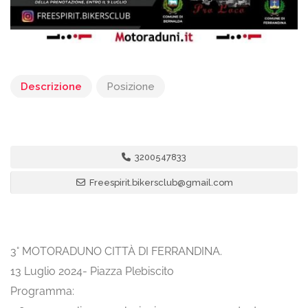
Descrizione
Posizione
3200547833
Freespirit.bikersclub@gmail.com
3° MOTORADUNO CITTÀ DI FERRANDINA.
13 Luglio 2024- Piazza Plebiscito
Programma: