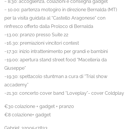
~ 8.30: accoglienza, colazioni e consegna gadget
~ 10.00: partenza motogiro in direzione Bernalda (MT)
per la visita guidata al “Castello Aragonese” con
rinfresco offerto dalla Proloco di Bernalda
~13.00: pranzo presso Suite 22
~16.30: premiazioni vincitori contest
~17.30: inizio intrattenimento per grandi e bambini
~19.00: apertura stand street food “Macelleria da
Giuseppe”
~19.30: spettacolo stuntman a cura di “Trial show
accademy”
~21.30: concerto cover band “Loveplay”- cover Coldplay
€30 colazione + gadget + pranzo
€8 colazione+ gadget
Gabriel: 3200547833