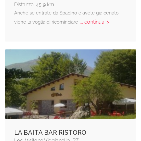
Distanza: 45,9 km
Anche se entrate da Spadino e avete già cenato
... continua: >
viene la voglia di ricominciare
LA BAITA BAR RISTORO
Loc. Visitone Viggianello, PZ