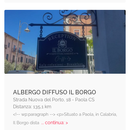
ALBERGO DIFFUSO IL BORGO
Strada Nuova del Porto, 18 - Paola CS
Distanza: 135,1 km
<!-- wp:paragraph --> <p>Situato a Paola, in Calabria,
... continua: >
Il Borgo dista