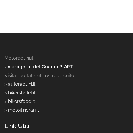
Motoraduni.it
Un progetto del Gruppo P. ART
Visita i portali del nostro circuito:
>
autoraduni.it
>
bikershotel.it
>
bikersfood.it
>
motoitinerari.it
Link Utili