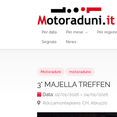
Per data
Per mese
Per region
Segnala
News
Motoraduni
motoraduno
3° MAJELLA TREFFEN
Data:
-
02/01/2026
04/01/2026
Roccamontepiano, CH, Abruzzo