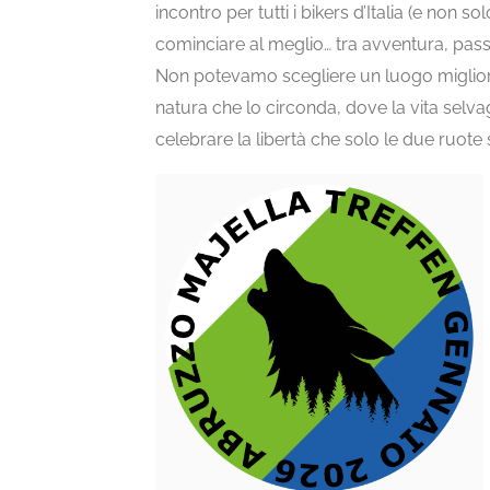
incontro per tutti i bikers d’Italia (e non s
cominciare al meglio… tra avventura, passi
Non potevamo scegliere un luogo miglior
natura che lo circonda, dove la vita selva
celebrare la libertà che solo le due ruote