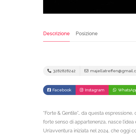
Descrizione
Posizione
3282828242
majellatreffen@gmail.
Facebook
Instagram
WhatsAp
“Forte & Gentile”… da questa espressione, 
forte senso di appartenenza, nasce l’idea d
Un’avventura iniziata nel 2024, che oggi c