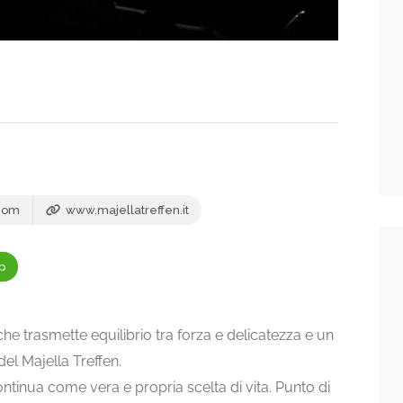
com
www.majellatreffen.it
p
che trasmette equilibrio tra forza e delicatezza e un
el Majella Treffen.
ontinua come vera e propria scelta di vita. Punto di