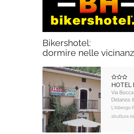
Bikershotel:
dormire nelle vicinan
HOTEL 
Via Bocca 
Distanza: 
L'Albergo R
struttura ri