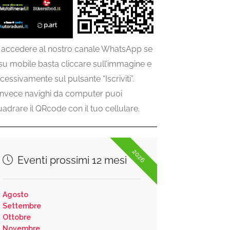
 accedere al nostro canale WhatsApp se
 su mobile basta cliccare sull’immagine e
cessivamente sul pulsante “Iscriviti”.
invece navighi da computer puoi
uadrare il QRcode con il tuo cellulare.
2026
Eventi prossimi 12 mesi
Agosto
Settembre
Ottobre
Novembre