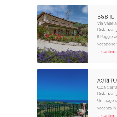
B&B IL
Via Vallel
Distanza: 
Il Poggio d
vocazione t
... continua
AGRITU
C.da Cerra
Distanza: 
Un luogo id
vacanza in 
... continua