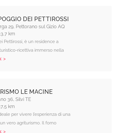
 POGGIO DEI PETTIROSSI
arga 29, Pettorano sul Gizio AQ
33,7 km
ei Pettirossi, è un residence a
uristico-ricettiva immerso nella
: >
RISMO LE MACINE
no 36, Silvi TE
37,5 km
eale per vivere l’esperienza di una
un vero agriturismo. Il forno
: >