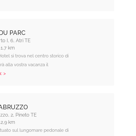
DU PARC
o I, 6, Atri TE
41,7 km
Hotel si trova nel centro storico di
irà alla vostra vacanza il
: >
 ABRUZZO
zzo, 2, Pineto TE
42,9 km
situato sul lungomare pedonale di