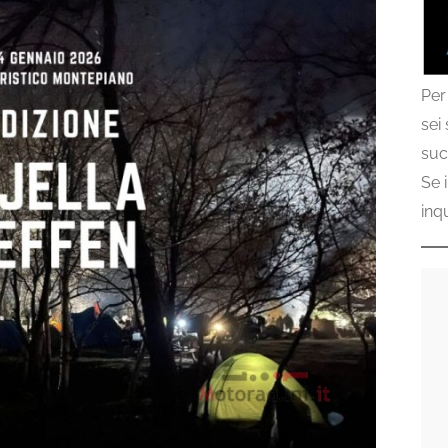
Per
sei
suc
Se 
inq