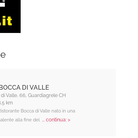
ze
BOCCA DI VALLE
di Valle, 66, Guardiagrele CH
8,5 km
istorante Bocca di Valle nato in una
... continua: >
salente alla fine del