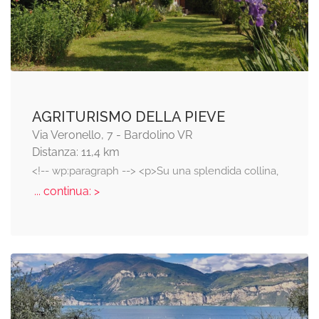
AGRITURISMO DELLA PIEVE
Via Veronello, 7 - Bardolino VR
Distanza: 11,4 km
<!-- wp:paragraph --> <p>Su una splendida collina,
... continua: >