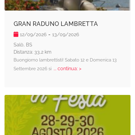
GRAN RADUNO LAMBRETTA
-
12/09/2026
13/09/2026
Salò, BS
Distanza: 33,2 km
Buongiorno lambrettisti! Sabato 12 e Domenica 13
... continua: >
Settembre 2026 si