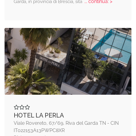
... continua: >
Garda, in provincia di Brescia, sita
HOTEL LA PERLA
Viale Rovereto, 67/69, Riva del Garda TN - CIN
IT022153A13PWPC8XR