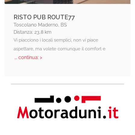
RISTO PUB ROUTE77
Toscolano Maderno, BS
Distanza: 23,8 km
Vi piacciono i locali semplici, non vi piace
aspettare, ma volete comunque il comfort e
... continua: >