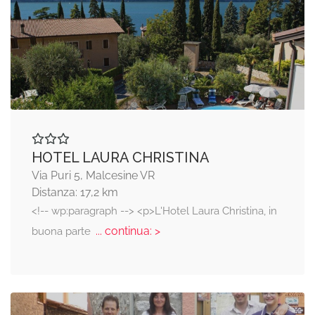
HOTEL LAURA CHRISTINA
Via Puri 5, Malcesine VR
Distanza: 17,2 km
<!-- wp:paragraph --> <p>L'Hotel Laura Christina, in
... continua: >
buona parte