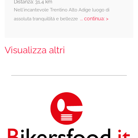
Distanza: 31,4 km
Nell´incantevole Trentino Alto Adige luogo di
... continua: >
assoluta tranquillitá e bellezze
Visualizza altri