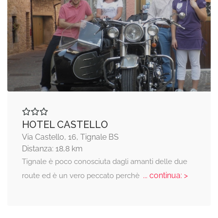
HOTEL CASTELLO
Via Castello, 16, Tignale BS
Distanza: 18,8 km
Tignale è poco conosciuta dagli amanti delle due
... continua: >
route ed è un vero peccato perchè