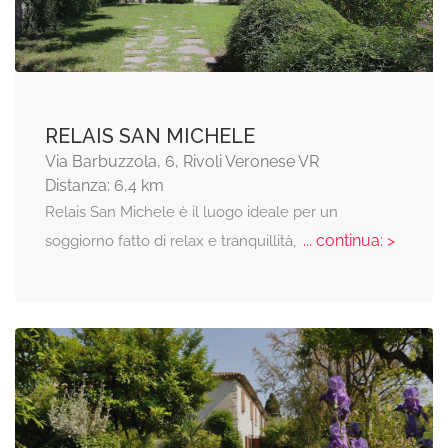
RELAIS SAN MICHELE
Via Barbuzzola, 6, Rivoli Veronese VR
Distanza: 6,4 km
Relais San Michele è il luogo ideale per un
... continua: >
soggiorno fatto di relax e tranquillità,