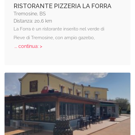
RISTORANTE PIZZERIA LA FORRA
Tremosine, BS
Distanza: 20,6 km
La Forra è un ristorante inserito nel verde di
Pieve di Tremosine, con ampio gazebo,
... continua: >