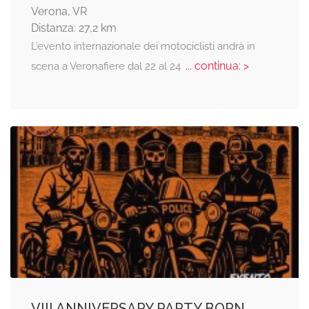
Verona, VR
Distanza: 27,2 km
L’evento internazionale dei motociclisti andrà in
... continua: >
scena a Veronafiere dal 22 al 24
VIII ANNIVERSARY PARTY BORN