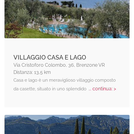
VILLAGGIO CASA E LAGO
Via Cristoforo Colombo, 36, Brenzone VR
Distanza: 13,5 km
Casa e lago è un meraviglioso villaggio composto
... continua: >
da casette, situato in uno splendido